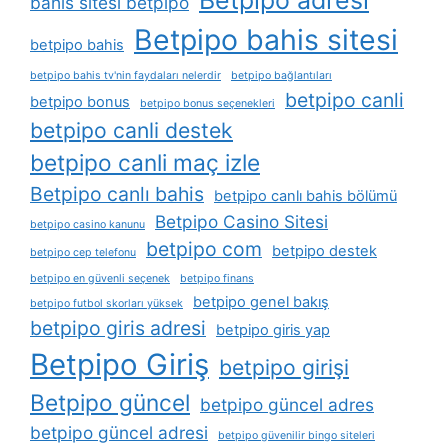
bahis sitesi betpipo
Betpipo bahis sitesi
betpipo bahis
betpipo bahis tv'nin faydaları nelerdir
betpipo bağlantıları
betpipo canli
betpipo bonus
betpipo bonus seçenekleri
betpipo canli destek
betpipo canli maç izle
Betpipo canlı bahis
betpipo canlı bahis bölümü
Betpipo Casino Sitesi
betpipo casino kanunu
betpipo com
betpipo destek
betpipo cep telefonu
betpipo en güvenli seçenek
betpipo finans
betpipo genel bakış
betpipo futbol skorları yüksek
betpipo giris adresi
betpipo giris yap
Betpipo Giriş
betpipo girişi
Betpipo güncel
betpipo güncel adres
betpipo güncel adresi
betpipo güvenilir bingo siteleri