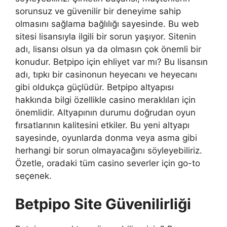
sorunsuz ve güvenilir bir deneyime sahip
olmasını sağlama bağlılığı sayesinde. Bu web
sitesi lisansıyla ilgili bir sorun yaşıyor. Sitenin
adı, lisansı olsun ya da olmasın çok önemli bir
konudur. Betpipo için ehliyet var mı? Bu lisansın
adı, tıpkı bir casinonun heyecanı ve heyecanı
gibi oldukça güçlüdür. Betpipo altyapısı
hakkında bilgi özellikle casino meraklıları için
önemlidir. Altyapının durumu doğrudan oyun
fırsatlarının kalitesini etkiler. Bu yeni altyapı
sayesinde, oyunlarda donma veya asma gibi
herhangi bir sorun olmayacağını söyleyebiliriz.
Özetle, oradaki tüm casino severler için go-to
seçenek.
Betpipo Site Güvenilirliği