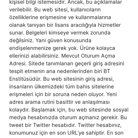
kişisel bilgi istemesidir. Ancak, bu açıklamalar
verilebilir. Bu web sitesi, kullanıcıların
özelliklerine erişmesine ve kullanmalarına
olanak tanıyan bir lisans aracılığıyla hizmetler
sunar. Belgeleri kimseye vermek zorunda
değilsiniz. Yani güven konusunda
endişelenmenize gerek yok. Ürüne kolayca
ellerinizi alabilirsiniz. Mevcut Oturum Açma
Adresi. Sitede tanımlanan geçerli giriş adresini
tespit etmenin ana nedenlerinden biri BT
Enstitüsüdür. Bu web sitesinin giriş adresi,
insanların ülkemizdeki tüm bahis sitelerine
erişmeleri için bir soruna neden oluyor. Yeni
adres arama rutini basittir ve anlaşılması
kolaydır. Başlamak için, bu web sitesinde sosyal
medya hesabınızda oturum açmanız gerekir. Bu
tweet bir Twitter hesabıdır. Twitter hesabınız,
konumunuz için en son URL’ye sahiptir. En son