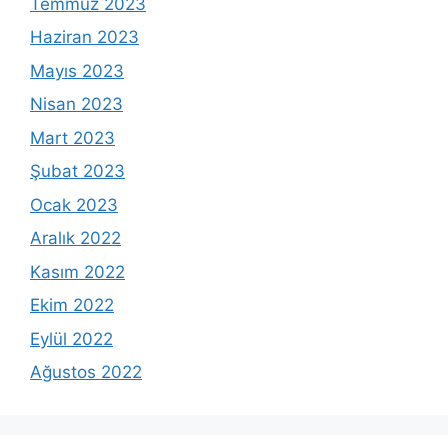
Temmuz 2023
Haziran 2023
Mayıs 2023
Nisan 2023
Mart 2023
Şubat 2023
Ocak 2023
Aralık 2022
Kasım 2022
Ekim 2022
Eylül 2022
Ağustos 2022