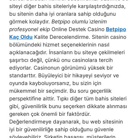
siteyi diğer bahis siteleriyle karşılaştırdığınızda,
bu sitenin daha iyi oranlara sahip olduğunu
görmek kolaydır.
Betpipo olumlu i̇zlenim
profesyonel ekip
Online Destek Casino
Betpipo
Kaç Oldu
Kalite Derecelendirme. Sitenin casino
bölümündeki hizmet seçeneklerinin nasıl
açıklanacağıdır. İnsanların bu siteye çekilmeleri
şaşırtıcı değil, çünkü onu casinolara tercih
ediyorlar. Casinonun görünümü yüksek bir
standarttır. Büyüleyici bir hikayeyi seviyor ve
oyunda kayboluyorsanız, bu sizin için
mükemmel bir seçimdir. Bu soru geçerlilik
perspektifine aittir. Tıpkı diğer tüm bahis siteleri
gibi, güvenilirlik bunu seçerken dikkate alınması
gereken çok önemli bir faktördür.
Değerlendirmeye dayanarak, bu web sitesinin
iyi bir güvenilirliğe sahip olduğunu güvenle
söyleyebiliriz. Şirketin başarısı, müşterilerin