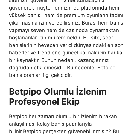
sitenizin güvenilir bir hizmet sunacağına
güvenerek müşterilerinizin bu platformda hem
yüksek bahisli hem de premium oyunların tadını
çıkarmasına izin verebilirsiniz. Burası hem bahis
yapmayı seven hem de casinoda oynamaktan
hoşlananlar için mükemmeldir. Bu site, spor
bahislerinin heyecan verici dünyasındaki en son
haberler ve trendlerle güncel kalmak için harika
bir kaynaktır. Bunun nedeni, kazançlarınızı
doğrudan etkilemesidir. Bu nedenle, Betpipo
bahis oranları ilgi çekicidir.
Betpipo Olumlu İzlenim
Profesyonel Ekip
Betpipo her zaman olumlu bir izlenim bırakan
anlaşılması kolay bahis puanlarıyla
bilinir.Betpipo gerçekten güvenebilir misin? Bu