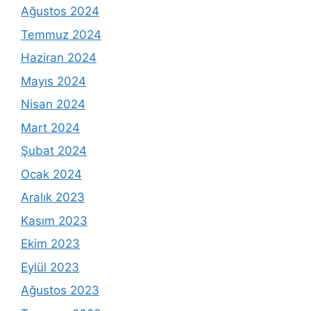
Ağustos 2024
Temmuz 2024
Haziran 2024
Mayıs 2024
Nisan 2024
Mart 2024
Şubat 2024
Ocak 2024
Aralık 2023
Kasım 2023
Ekim 2023
Eylül 2023
Ağustos 2023