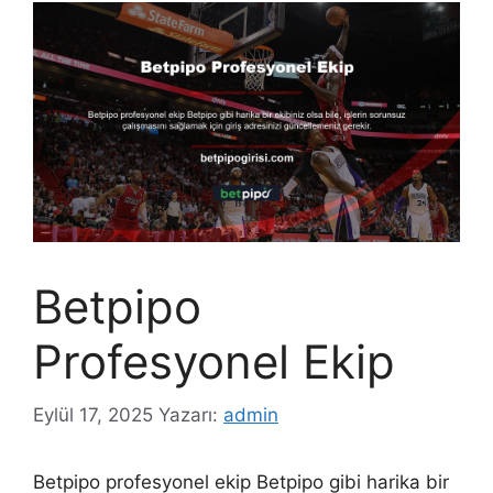
Betpipo
Profesyonel Ekip
Eylül 17, 2025
Yazarı:
admin
Betpipo profesyonel ekip Betpipo gibi harika bir