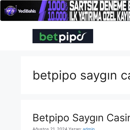
İçeriğe
atla
betpipo saygın c
Betpipo Saygın Casi
Ağustos 21, 2024
Yazarı:
admin