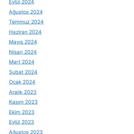
Eylül 2024
Ağustos 2024
Temmuz 2024
Haziran 2024
Mayıs 2024
Nisan 2024
Mart 2024
Şubat 2024
Ocak 2024
Aralık 2023
Kasım 2023
Ekim 2023
Eylül 2023
Ağustos 2023