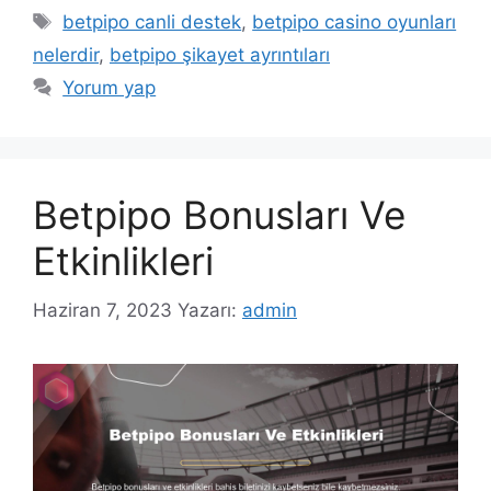
Etiketler
betpipo canli destek
,
betpipo casino oyunları
nelerdir
,
betpipo şikayet ayrıntıları
Yorum yap
Betpipo Bonusları Ve
Etkinlikleri
Haziran 7, 2023
Yazarı:
admin