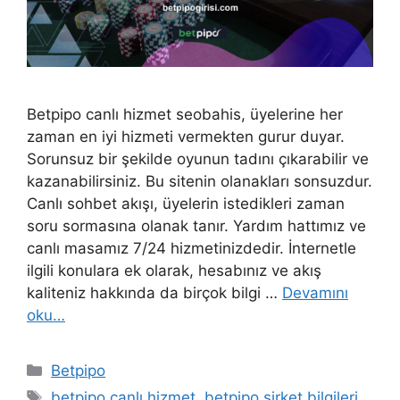
Betpipo canlı hizmet seobahis, üyelerine her
zaman en iyi hizmeti vermekten gurur duyar.
Sorunsuz bir şekilde oyunun tadını çıkarabilir ve
kazanabilirsiniz. Bu sitenin olanakları sonsuzdur.
Canlı sohbet akışı, üyelerin istedikleri zaman
soru sormasına olanak tanır. Yardım hattımız ve
canlı masamız 7/24 hizmetinizdedir. İnternetle
ilgili konulara ek olarak, hesabınız ve akış
kaliteniz hakkında da birçok bilgi …
Devamını
oku…
Kategoriler
Betpipo
Etiketler
betpipo canlı hizmet
,
betpipo şirket bilgileri
,