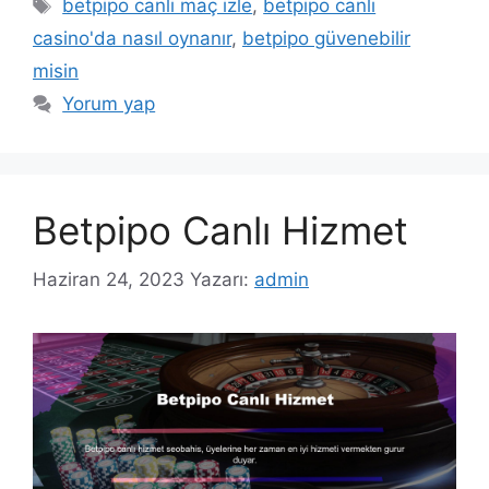
Etiketler
betpipo canli maç izle
,
betpipo canlı
casino'da nasıl oynanır
,
betpipo güvenebilir
misin
Yorum yap
Betpipo Canlı Hizmet
Haziran 24, 2023
Yazarı:
admin