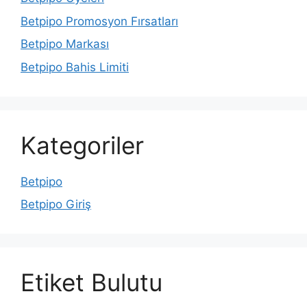
Betpipo Promosyon Fırsatları
Betpipo Markası
Betpipo Bahis Limiti
Kategoriler
Betpipo
Betpipo Giriş
Etiket Bulutu