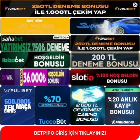
×
BETPIPO GİRİŞ İÇİN TIKLAYINIZ!