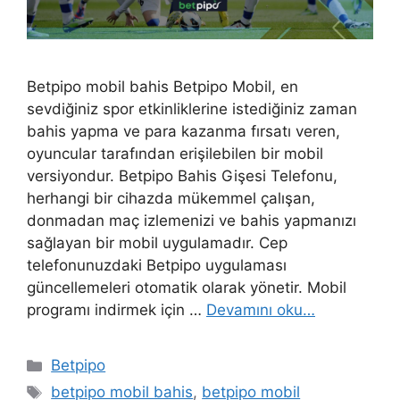
Betpipo mobil bahis Betpipo Mobil, en
sevdiğiniz spor etkinliklerine istediğiniz zaman
bahis yapma ve para kazanma fırsatı veren,
oyuncular tarafından erişilebilen bir mobil
versiyondur. Betpipo Bahis Gişesi Telefonu,
herhangi bir cihazda mükemmel çalışan,
donmadan maç izlemenizi ve bahis yapmanızı
sağlayan bir mobil uygulamadır. Cep
telefonunuzdaki Betpipo uygulaması
güncellemeleri otomatik olarak yönetir. Mobil
programı indirmek için …
Devamını oku…
Kategoriler
Betpipo
Etiketler
betpipo mobil bahis
,
betpipo mobil