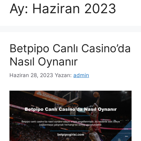
Ay:
Haziran 2023
Betpipo Canlı Casino’da
Nasıl Oynanır
Haziran 28, 2023
Yazarı:
admin