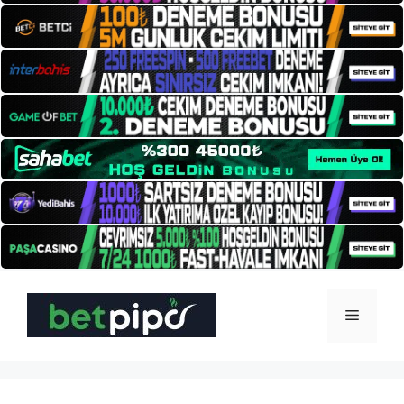
İçeriğe
atla
Menü