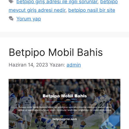
Etiketler
betpipo giriş adresi i̇le i̇lgili sorunlar
,
betpipo
mevcut giriş adresi nedir
,
betpipo nasil bir site
Yorum yap
Betpipo Mobil Bahis
Haziran 14, 2023
Yazarı:
admin