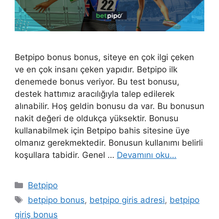
Betpipo bonus bonus, siteye en çok ilgi çeken
ve en çok insanı çeken yapıdır. Betpipo ilk
denemede bonus veriyor. Bu test bonusu,
destek hattımız aracılığıyla talep edilerek
alınabilir. Hoş geldin bonusu da var. Bu bonusun
nakit değeri de oldukça yüksektir. Bonusu
kullanabilmek için Betpipo bahis sitesine üye
olmanız gerekmektedir. Bonusun kullanımı belirli
koşullara tabidir. Genel …
Devamını oku…
Kategoriler
Betpipo
Etiketler
betpipo bonus
,
betpipo giris adresi
,
betpipo
giriş bonus