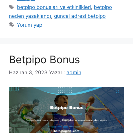
Etiketler
betpipo bonusları ve etkinlikleri
,
betpipo
neden yasaklandı
,
güncel adresi betpipo
Yorum yap
Betpipo Bonus
Haziran 3, 2023
Yazarı:
admin