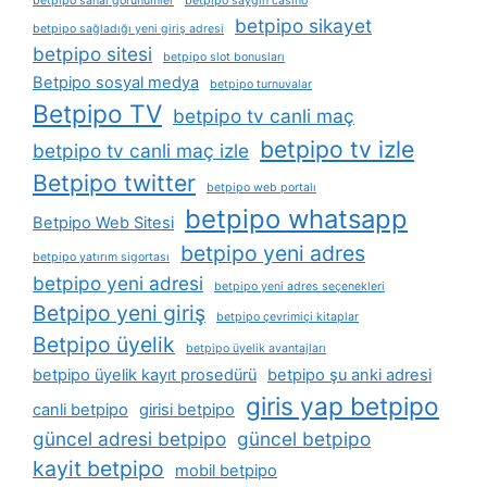
betpipo sanal görünümler
betpipo saygın casino
betpipo sikayet
betpipo sağladığı yeni giriş adresi
betpipo sitesi
betpipo slot bonusları
Betpipo sosyal medya
betpipo turnuvalar
Betpipo TV
betpipo tv canli maç
betpipo tv izle
betpipo tv canli maç izle
Betpipo twitter
betpipo web portalı
betpipo whatsapp
Betpipo Web Sitesi
betpipo yeni adres
betpipo yatırım sigortası
betpipo yeni adresi
betpipo yeni adres seçenekleri
Betpipo yeni giriş
betpipo çevrimiçi kitaplar
Betpipo üyelik
betpipo üyelik avantajları
betpipo üyelik kayıt prosedürü
betpipo şu anki adresi
giris yap betpipo
canli betpipo
girisi betpipo
güncel adresi betpipo
güncel betpipo
kayit betpipo
mobil betpipo