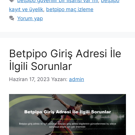
betpipo güvenilir bir lisansı var mı
,
betpipo
kayıt ve üyelik
,
betpipo maç izleme
Yorum yap
Betpipo Giriş Adresi İle
İlgili Sorunlar
Haziran 17, 2023
Yazarı:
admin