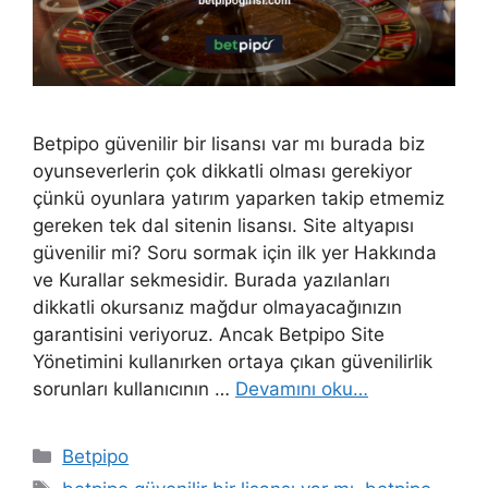
Betpipo güvenilir bir lisansı var mı burada biz
oyunseverlerin çok dikkatli olması gerekiyor
çünkü oyunlara yatırım yaparken takip etmemiz
gereken tek dal sitenin lisansı. Site altyapısı
güvenilir mi? Soru sormak için ilk yer Hakkında
ve Kurallar sekmesidir. Burada yazılanları
dikkatli okursanız mağdur olmayacağınızın
garantisini veriyoruz. Ancak Betpipo Site
Yönetimini kullanırken ortaya çıkan güvenilirlik
sorunları kullanıcının …
Devamını oku…
Kategoriler
Betpipo
Etiketler