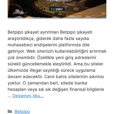
Betpipo şikayet ayrıntıları Betpipo şikayeti
araştırıldıkça, giderek daha fazla sayıda
muhasebeci endişelerini platformda dile
getiriyor. Web sitenizin kullanılabilirliğini artırmak
çok önemlidir. Özellikle yeni giriş adreslerini
sürekli güncellemekle eleştirildi. Ama bu siteler
ülkemizde illegal sayıldığı sürece uygulama
devam edecektir. Canlı bahis sitelerinin sıkıntısı
yoktur. O zamandan beri, sitede banka
hesapları veya sık sık değişen finansal bilgilerle
…
Devamını oku…
Kategoriler
Betpipo