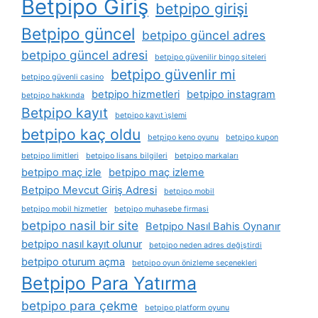
Betpipo Giriş
betpipo girişi
Betpipo güncel
betpipo güncel adres
betpipo güncel adresi
betpipo güvenilir bingo siteleri
betpipo güvenlir mi
betpipo güvenli casino
betpipo hizmetleri
betpipo instagram
betpipo hakkında
Betpipo kayıt
betpipo kayıt i̇şlemi
betpipo kaç oldu
betpipo keno oyunu
betpipo kupon
betpipo limitleri
betpipo lisans bilgileri
betpipo markaları
betpipo maç izle
betpipo maç izleme
Betpipo Mevcut Giriş Adresi
betpipo mobil
betpipo mobil hizmetler
betpipo muhasebe firmasi
betpipo nasil bir site
Betpipo Nasıl Bahis Oynanır
betpipo nasıl kayıt olunur
betpipo neden adres değiştirdi
betpipo oturum açma
betpipo oyun önizleme seçenekleri
Betpipo Para Yatırma
betpipo para çekme
betpipo platform oyunu