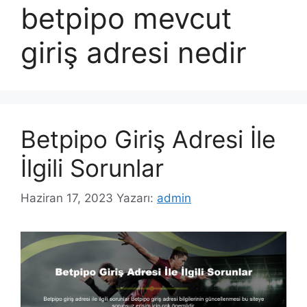
betpipo mevcut
giriş adresi nedir
Betpipo Giriş Adresi İle
İlgili Sorunlar
Haziran 17, 2023
Yazarı:
admin