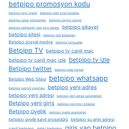
betpipo promosyon kodu
betpipo reşit üyelik
betpipo rulet oyun kuralları
betpipo sanal görünümler
betpipo saygın casino
betpipo sikayet
betpipo sağladığı yeni giriş adresi
betpipo sitesi
betpipo slot bonusları
Betpipo sosyal medya
betpipo turnuvalar
Betpipo TV
betpipo tv canli maç
betpipo tv izle
betpipo tv canli maç izle
Betpipo twitter
betpipo web portalı
betpipo whatsapp
Betpipo Web Sitesi
betpipo yeni adres
betpipo yatırım sigortası
betpipo yeni adresi
betpipo yeni adres seçenekleri
Betpipo yeni giriş
betpipo çevrimiçi kitaplar
Betpipo üyelik
betpipo üyelik avantajları
betpipo üyelik kayıt prosedürü
betpipo şu anki adresi
giris yap betpipo
canli betpipo
girisi betpipo