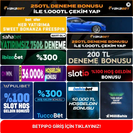
×
BETPIPO GİRİŞ İÇİN TIKLAYINIZ!