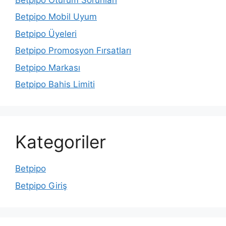
Betpipo Mobil Uyum
Betpipo Üyeleri
Betpipo Promosyon Fırsatları
Betpipo Markası
Betpipo Bahis Limiti
Kategoriler
Betpipo
Betpipo Giriş