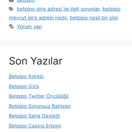
Betpipo
Etiketler
betpipo giriş adresi i̇le i̇lgili sorunlar
,
betpipo
mevcut giriş adresi nedir
,
betpipo nasil bir site
Yorum yap
Son Yazılar
Betpipo Adresi
Betpipo Giriş
Betpipo Twitter Öncülüğü
Betpipo Sorunsuz Bahisler
Betpipo Saha Desteği
Betpipo Casino Erişimi