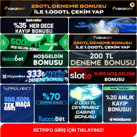
×
BETPIPO GİRİŞ İÇİN TIKLAYINIZ!