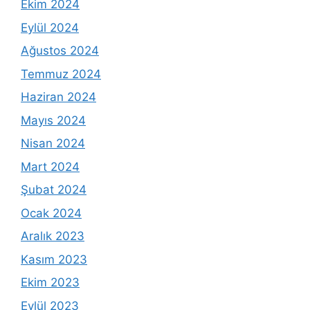
Ekim 2024
Eylül 2024
Ağustos 2024
Temmuz 2024
Haziran 2024
Mayıs 2024
Nisan 2024
Mart 2024
Şubat 2024
Ocak 2024
Aralık 2023
Kasım 2023
Ekim 2023
Eylül 2023