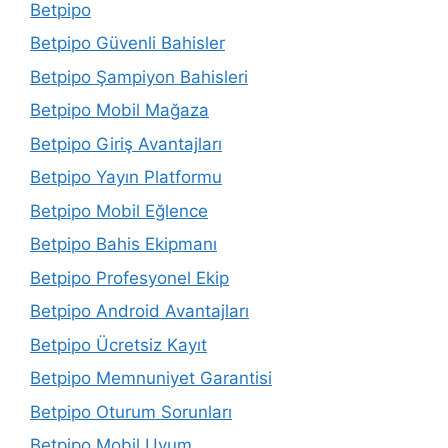
Betpipo
Betpipo Güvenli Bahisler
Betpipo Şampiyon Bahisleri
Betpipo Mobil Mağaza
Betpipo Giriş Avantajları
Betpipo Yayın Platformu
Betpipo Mobil Eğlence
Betpipo Bahis Ekipmanı
Betpipo Profesyonel Ekip
Betpipo Android Avantajları
Betpipo Ücretsiz Kayıt
Betpipo Memnuniyet Garantisi
Betpipo Oturum Sorunları
Betpipo Mobil Uyum