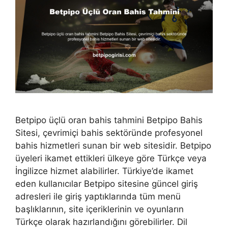
Betpipo üçlü oran bahis tahmini Betpipo Bahis
Sitesi, çevrimiçi bahis sektöründe profesyonel
bahis hizmetleri sunan bir web sitesidir. Betpipo
üyeleri ikamet ettikleri ülkeye göre Türkçe veya
İngilizce hizmet alabilirler. Türkiye’de ikamet
eden kullanıcılar Betpipo sitesine güncel giriş
adresleri ile giriş yaptıklarında tüm menü
başlıklarının, site içeriklerinin ve oyunların
Türkçe olarak hazırlandığını görebilirler. Dil