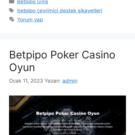
Kategoriler
Betpipo Giriş
Etiketler
betpipo çevrimiçi destek şikayetleri
Yorum yap
Betpipo Poker Casino
Oyun
Ocak 11, 2023
Yazarı:
admin