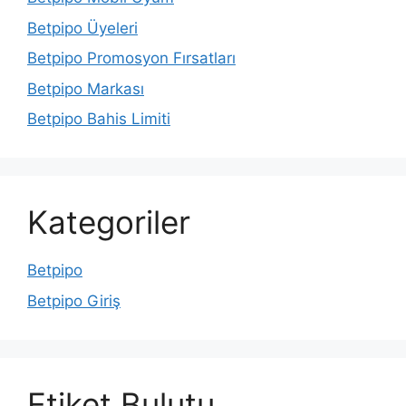
Betpipo Üyeleri
Betpipo Promosyon Fırsatları
Betpipo Markası
Betpipo Bahis Limiti
Kategoriler
Betpipo
Betpipo Giriş
Etiket Bulutu