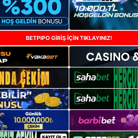
BETPIPO GİRİŞ İÇİN TIKLAYINIZ!