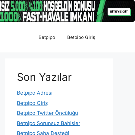
Betpipo
Betpipo Giriş
Son Yazılar
Betpipo Adresi
Betpipo Giriş
Betpipo Twitter Öncülüğü
Betpipo Sorunsuz Bahisler
Betpipo Saha Desteği