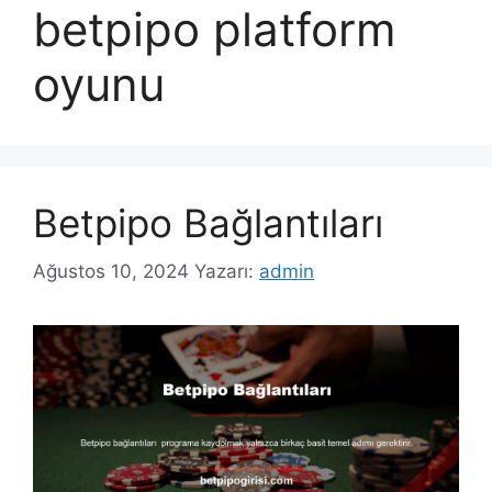
betpipo platform
oyunu
Betpipo Bağlantıları
Ağustos 10, 2024
Yazarı:
admin