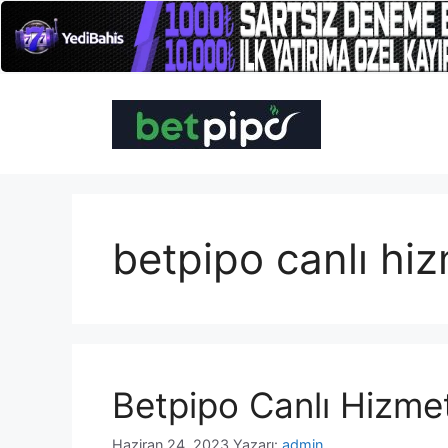
İçeriğe
atla
betpipo canlı hi
Betpipo Canlı Hizme
Haziran 24, 2023
Yazarı:
admin