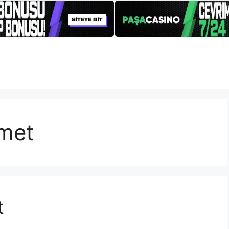
zmet
t