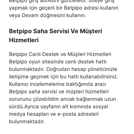
Betpipo giriş adresini güncelledi. Siteye giriş
yapmak için geçerli bir Betpipo adresi kullanın
veya Devam düğmesini kullanın.
Betpipo Saha Servisi Ve Müşteri
Hizmetleri
Betpipo Canlı Destek ve Müşteri Hizmetleri
Betpipo oyun sitesinde canlı destek hattı
bulunmaktadır. Doğrudan hesap yöneticinizle
iletişime geçmek için bu hattı kullanabilirsiniz.
Kullanıcı incelemelerine baktığımda aracı
Betpipo saha servisi ve müşteri hizmetleri
sorununu çözebildim ancak bağlanmak uzun
sürdü.Ayrıca sayfanın alt kısmında sosyal
medya hesapları ve e-posta adresleri
bulunmaktadır.