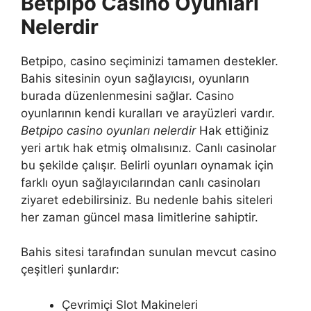
Betpipo Casino Oyunları
Nelerdir
Betpipo, casino seçiminizi tamamen destekler.
Bahis sitesinin oyun sağlayıcısı, oyunların
burada düzenlenmesini sağlar. Casino
oyunlarının kendi kuralları ve arayüzleri vardır.
Betpipo casino oyunları nelerdir
Hak ettiğiniz
yeri artık hak etmiş olmalısınız. Canlı casinolar
bu şekilde çalışır. Belirli oyunları oynamak için
farklı oyun sağlayıcılarından canlı casinoları
ziyaret edebilirsiniz. Bu nedenle bahis siteleri
her zaman güncel masa limitlerine sahiptir.
Bahis sitesi tarafından sunulan mevcut casino
çeşitleri şunlardır:
Çevrimiçi Slot Makineleri