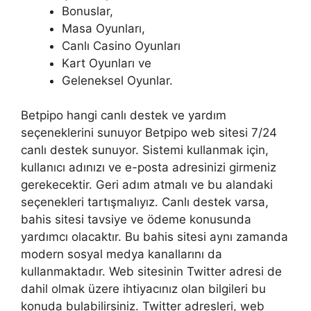
Bonuslar,
Masa Oyunları,
Canlı Casino Oyunları
Kart Oyunları ve
Geleneksel Oyunlar.
Betpipo hangi canlı destek ve yardım
seçeneklerini sunuyor Betpipo web sitesi 7/24
canlı destek sunuyor. Sistemi kullanmak için,
kullanıcı adınızı ve e-posta adresinizi girmeniz
gerekecektir. Geri adım atmalı ve bu alandaki
seçenekleri tartışmalıyız. Canlı destek varsa,
bahis sitesi tavsiye ve ödeme konusunda
yardımcı olacaktır. Bu bahis sitesi aynı zamanda
modern sosyal medya kanallarını da
kullanmaktadır. Web sitesinin Twitter adresi de
dahil olmak üzere ihtiyacınız olan bilgileri bu
konuda bulabilirsiniz. Twitter adresleri, web