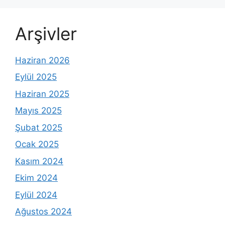
Arşivler
Haziran 2026
Eylül 2025
Haziran 2025
Mayıs 2025
Şubat 2025
Ocak 2025
Kasım 2024
Ekim 2024
Eylül 2024
Ağustos 2024