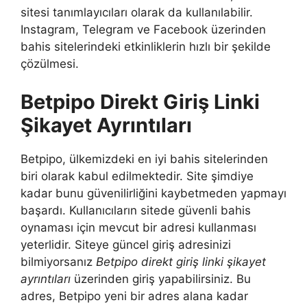
sitesi tanımlayıcıları olarak da kullanılabilir.
Instagram, Telegram ve Facebook üzerinden
bahis sitelerindeki etkinliklerin hızlı bir şekilde
çözülmesi.
Betpipo Direkt Giriş Linki
Şikayet Ayrıntıları
Betpipo, ülkemizdeki en iyi bahis sitelerinden
biri olarak kabul edilmektedir. Site şimdiye
kadar bunu güvenilirliğini kaybetmeden yapmayı
başardı. Kullanıcıların sitede güvenli bahis
oynaması için mevcut bir adresi kullanması
yeterlidir. Siteye güncel giriş adresinizi
bilmiyorsanız
Betpipo direkt giriş linki şikayet
ayrıntıları
üzerinden giriş yapabilirsiniz. Bu
adres, Betpipo yeni bir adres alana kadar