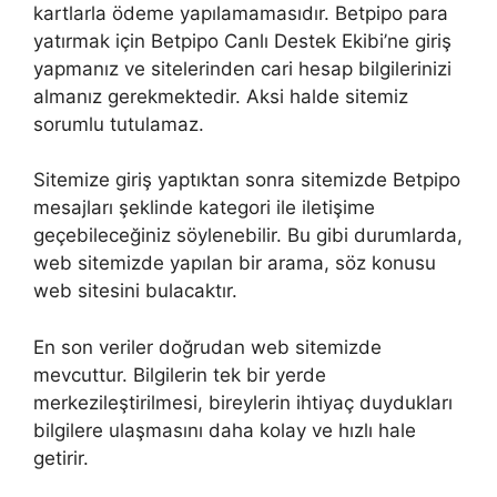
kartlarla ödeme yapılamamasıdır. Betpipo para
yatırmak için Betpipo Canlı Destek Ekibi’ne giriş
yapmanız ve sitelerinden cari hesap bilgilerinizi
almanız gerekmektedir. Aksi halde sitemiz
sorumlu tutulamaz.
Sitemize giriş yaptıktan sonra sitemizde Betpipo
mesajları şeklinde kategori ile iletişime
geçebileceğiniz söylenebilir. Bu gibi durumlarda,
web sitemizde yapılan bir arama, söz konusu
web sitesini bulacaktır.
En son veriler doğrudan web sitemizde
mevcuttur. Bilgilerin tek bir yerde
merkezileştirilmesi, bireylerin ihtiyaç duydukları
bilgilere ulaşmasını daha kolay ve hızlı hale
getirir.