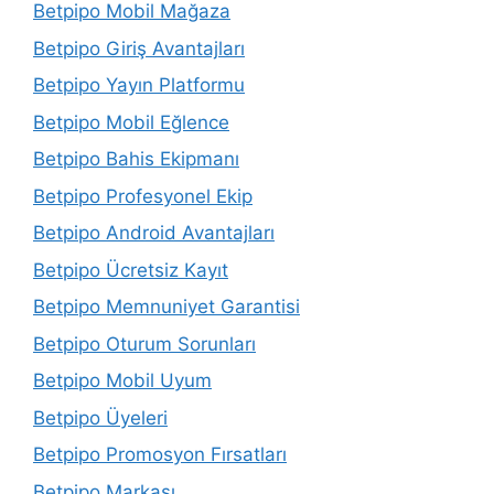
Betpipo Mobil Mağaza
Betpipo Giriş Avantajları
Betpipo Yayın Platformu
Betpipo Mobil Eğlence
Betpipo Bahis Ekipmanı
Betpipo Profesyonel Ekip
Betpipo Android Avantajları
Betpipo Ücretsiz Kayıt
Betpipo Memnuniyet Garantisi
Betpipo Oturum Sorunları
Betpipo Mobil Uyum
Betpipo Üyeleri
Betpipo Promosyon Fırsatları
Betpipo Markası