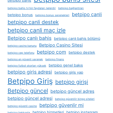
betpipo bahis
betpipo bahis tv'nin faydaları nelerdir
betpipo bağlantıları
betpipo canli
betpipo bonus
betpipo bonus seçenekleri
betpipo canli destek
betpipo canli maç izle
Betpipo canlı bahis
betpipo canlı bahis bölümü
Betpipo Casino Sitesi
betpipo casino kanunu
betpipo com
betpipo destek
betpipo cep telefonu
betpipo en güvenli seçenek
betpipo finans
betpipo genel bakış
betpipo futbol skorları yüksek
betpipo giris adresi
betpipo giris yap
Betpipo Giriş
betpipo girişi
Betpipo güncel
betpipo güncel adres
betpipo güncel adresi
betpipo güvenilir bingo siteleri
betpipo güvenlir mi
betpipo güvenli casino
betpipo hizmetleri
betpipo instagram
betpipo hakkında