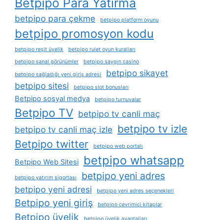
Betpipo Para Yatırma
betpipo para çekme
betpipo platform oyunu
betpipo promosyon kodu
betpipo reşit üyelik
betpipo rulet oyun kuralları
betpipo sanal görünümler
betpipo saygın casino
betpipo sikayet
betpipo sağladığı yeni giriş adresi
betpipo sitesi
betpipo slot bonusları
Betpipo sosyal medya
betpipo turnuvalar
Betpipo TV
betpipo tv canli maç
betpipo tv izle
betpipo tv canli maç izle
Betpipo twitter
betpipo web portalı
betpipo whatsapp
Betpipo Web Sitesi
betpipo yeni adres
betpipo yatırım sigortası
betpipo yeni adresi
betpipo yeni adres seçenekleri
Betpipo yeni giriş
betpipo çevrimiçi kitaplar
Betpipo üyelik
betpipo üyelik avantajları