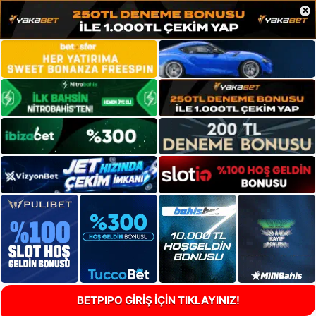
×
BETPIPO GİRİŞ İÇİN TIKLAYINIZ!