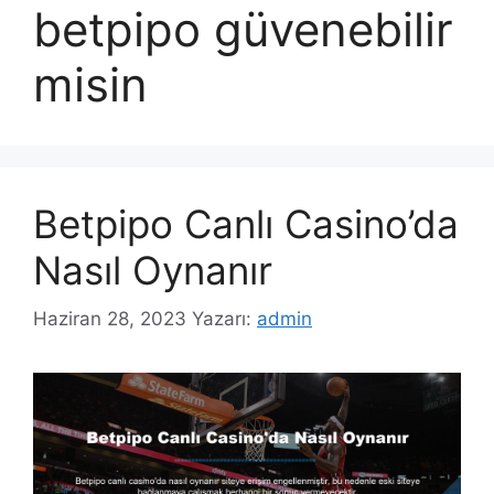
betpipo güvenebilir
misin
Betpipo Canlı Casino’da
Nasıl Oynanır
Haziran 28, 2023
Yazarı:
admin