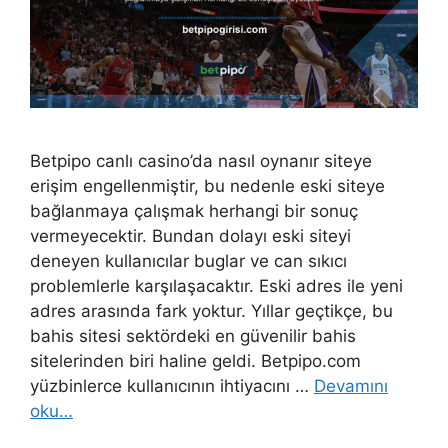
Betpipo canlı casino’da nasıl oynanır siteye
erişim engellenmiştir, bu nedenle eski siteye
bağlanmaya çalışmak herhangi bir sonuç
vermeyecektir. Bundan dolayı eski siteyi
deneyen kullanıcılar buglar ve can sıkıcı
problemlerle karşılaşacaktır. Eski adres ile yeni
adres arasında fark yoktur. Yıllar geçtikçe, bu
bahis sitesi sektördeki en güvenilir bahis
sitelerinden biri haline geldi. Betpipo.com
yüzbinlerce kullanıcının ihtiyacını …
Devamını
oku…