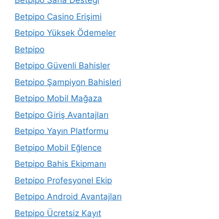
Betpipo Saha Desteği
Betpipo Casino Erişimi
Betpipo Yüksek Ödemeler
Betpipo
Betpipo Güvenli Bahisler
Betpipo Şampiyon Bahisleri
Betpipo Mobil Mağaza
Betpipo Giriş Avantajları
Betpipo Yayın Platformu
Betpipo Mobil Eğlence
Betpipo Bahis Ekipmanı
Betpipo Profesyonel Ekip
Betpipo Android Avantajları
Betpipo Ücretsiz Kayıt