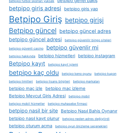
betpipo genel bakış
betpipo futbol skorları yüksek
betpipo giris adresi
betpipo giris yap
Betpipo Giriş
betpipo girişi
Betpipo güncel
betpipo güncel adres
betpipo güncel adresi
betpipo güvenilir bingo siteleri
betpipo güvenlir mi
betpipo güvenli casino
betpipo hizmetleri
betpipo instagram
betpipo hakkında
Betpipo kayıt
betpipo kayıt i̇şlemi
betpipo kaç oldu
betpipo keno oyunu
betpipo kupon
betpipo limitleri
betpipo lisans bilgileri
betpipo markaları
betpipo maç izle
betpipo maç izleme
Betpipo Mevcut Giriş Adresi
betpipo mobil
betpipo mobil hizmetler
betpipo muhasebe firmasi
betpipo nasil bir site
Betpipo Nasıl Bahis Oynanır
betpipo nasıl kayıt olunur
betpipo neden adres değiştirdi
betpipo oturum açma
betpipo oyun önizleme seçenekleri