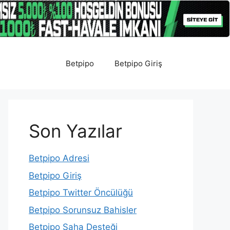
Betpipo
Betpipo Giriş
Son Yazılar
Betpipo Adresi
Betpipo Giriş
Betpipo Twitter Öncülüğü
Betpipo Sorunsuz Bahisler
Betpipo Saha Desteği