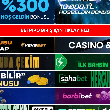
BETPIPO GİRİŞ İÇİN TIKLAYINIZ!