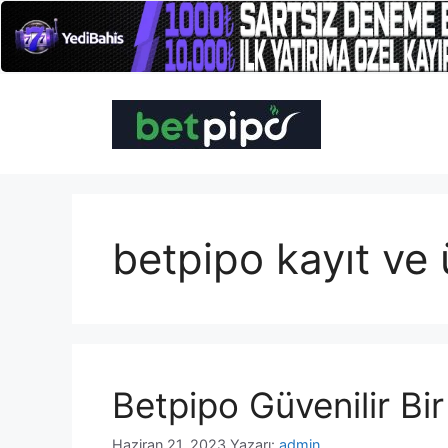
İçeriğe
atla
betpipo kayıt ve 
Betpipo Güvenilir Bir
Haziran 21, 2023
Yazarı:
admin