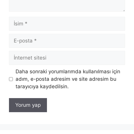
İsim
E-
posta
İnternet
sitesi
Daha sonraki yorumlarımda kullanılması için
adım, e-posta adresim ve site adresim bu
tarayıcıya kaydedilsin.