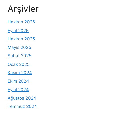
Arşivler
Haziran 2026
Eylül 2025
Haziran 2025
Mayıs 2025
Şubat 2025
Ocak 2025
Kasım 2024
Ekim 2024
Eylül 2024
Ağustos 2024
Temmuz 2024