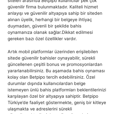
siteleri arasında
Betpipo kullanıcılar
pek çok
güvenilir firma bulunmaktadır. Kaliteli hizmet
anlayışı ve güvenilir altyapıya sahip bir siteden
alınan üyelik, herhangi bir belgeye ihtiyaç
duymadan, güvenli bir şekilde bahis
oynamanıza olanak sağlar.Dikkat edilmesi
gereken bazı özel özellikler vardır.
Artık mobil platformlar üzerinden erişilebilen
sitede güvenilir bahisler oynayabilir, sürekli
güncellenen çeşitli bonus ve promosyonlardan
yararlanabilirsiniz. Bu aşamada bahis oynaması
kolay olan Betpipo tercih edebilirsiniz. Özel
durumlar dışında kullanıcılardan belge
istemeyen ünlü bahis platformları beklentilerinizi
karşılayan özel bir altyapıya sahiptir. Betpipo
Türkiye’de faaliyet göstermekte, geniş bir kitleye
ulaşmakta ve adreslerini sürekli