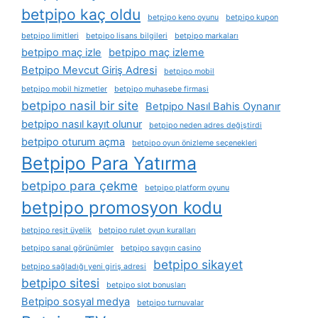
betpipo kaç oldu
betpipo keno oyunu
betpipo kupon
betpipo limitleri
betpipo lisans bilgileri
betpipo markaları
betpipo maç izle
betpipo maç izleme
Betpipo Mevcut Giriş Adresi
betpipo mobil
betpipo mobil hizmetler
betpipo muhasebe firmasi
betpipo nasil bir site
Betpipo Nasıl Bahis Oynanır
betpipo nasıl kayıt olunur
betpipo neden adres değiştirdi
betpipo oturum açma
betpipo oyun önizleme seçenekleri
Betpipo Para Yatırma
betpipo para çekme
betpipo platform oyunu
betpipo promosyon kodu
betpipo reşit üyelik
betpipo rulet oyun kuralları
betpipo sanal görünümler
betpipo saygın casino
betpipo sikayet
betpipo sağladığı yeni giriş adresi
betpipo sitesi
betpipo slot bonusları
Betpipo sosyal medya
betpipo turnuvalar