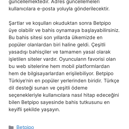
güncellemektedir. Adres güncellemeleri
kullanıcılara e-posta yoluyla gönderilecektir.
Şartlar ve koşulları okuduktan sonra Betpipo
üye olabilir ve bahis oynamaya başlayabilirsiniz.
Bu bahis sitesi son yıllarda ülkemizde en
popüler olanlardan biri haline geldi. Çeşitli
yasadışı bahisçiler ve tamamen yasal olarak
işletilen siteler vardır. Oyuncuların favorisi olan
bu web sitelerine hem mobil platformlardan
hem de bilgisayarlardan erişilebiliyor. Betpipo
Türkiye’nin en popüler yerlerinden biridir. Türkçe
dil desteği sunan ve çeşitli ödeme
seçenekleriyle kullanıcılara nasıl hitap edeceğini
bilen Betpipo sayesinde bahis tutkusunu en
keyifli şekilde yaşayın.
Kategoriler
Betpipo