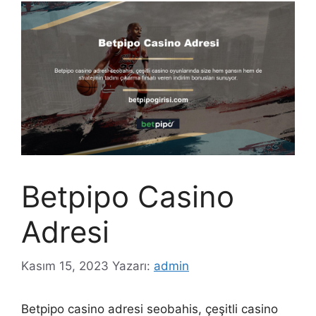
Betpipo Casino
Adresi
Kasım 15, 2023
Yazarı:
admin
Betpipo casino adresi seobahis, çeşitli casino