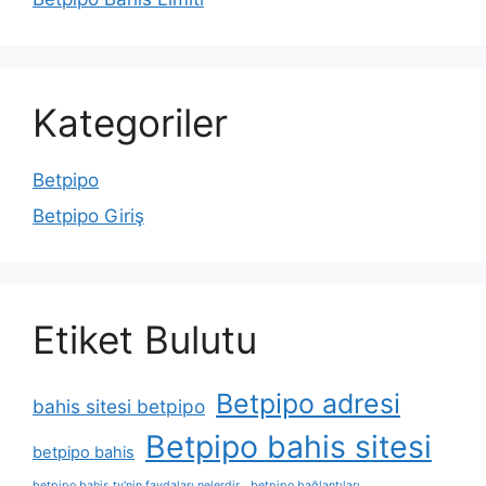
Kategoriler
Betpipo
Betpipo Giriş
Etiket Bulutu
Betpipo adresi
bahis sitesi betpipo
Betpipo bahis sitesi
betpipo bahis
betpipo bahis tv'nin faydaları nelerdir
betpipo bağlantıları