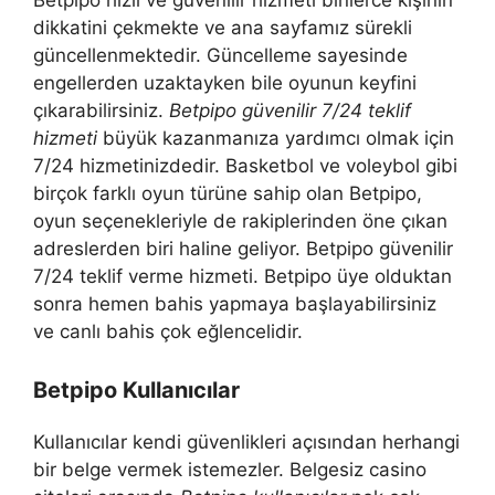
dikkatini çekmekte ve ana sayfamız sürekli
güncellenmektedir. Güncelleme sayesinde
engellerden uzaktayken bile oyunun keyfini
çıkarabilirsiniz.
Betpipo güvenilir 7/24 teklif
hizmeti
büyük kazanmanıza yardımcı olmak için
7/24 hizmetinizdedir. Basketbol ve voleybol gibi
birçok farklı oyun türüne sahip olan Betpipo,
oyun seçenekleriyle de rakiplerinden öne çıkan
adreslerden biri haline geliyor. Betpipo güvenilir
7/24 teklif verme hizmeti. Betpipo üye olduktan
sonra hemen bahis yapmaya başlayabilirsiniz
ve canlı bahis çok eğlencelidir.
Betpipo Kullanıcılar
Kullanıcılar kendi güvenlikleri açısından herhangi
bir belge vermek istemezler. Belgesiz casino