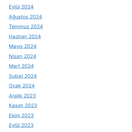
Eylül 2024
Ağustos 2024
Temmuz 2024
Haziran 2024
Mayıs 2024
Nisan 2024
Mart 2024
Şubat 2024
Ocak 2024
Aralık 2023
Kasım 2023
Ekim 2023
Eylül 2023