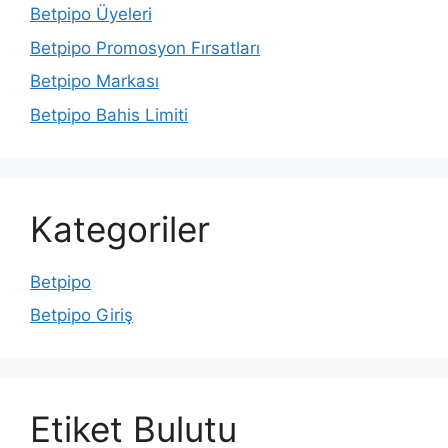
Betpipo Üyeleri
Betpipo Promosyon Fırsatları
Betpipo Markası
Betpipo Bahis Limiti
Kategoriler
Betpipo
Betpipo Giriş
Etiket Bulutu