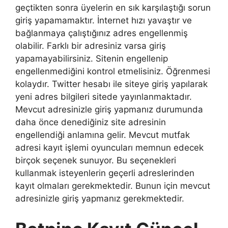
geçtikten sonra üyelerin en sık karşılaştığı sorun
giriş yapamamaktır. İnternet hızı yavaştır ve
bağlanmaya çalıştığınız adres engellenmiş
olabilir. Farklı bir adresiniz varsa giriş
yapamayabilirsiniz. Sitenin engellenip
engellenmediğini kontrol etmelisiniz. Öğrenmesi
kolaydır. Twitter hesabı ile siteye giriş yapılarak
yeni adres bilgileri sitede yayınlanmaktadır.
Mevcut adresinizle giriş yapmanız durumunda
daha önce denediğiniz site adresinin
engellendiği anlamına gelir. Mevcut mutfak
adresi kayıt işlemi oyuncuları memnun edecek
birçok seçenek sunuyor. Bu seçenekleri
kullanmak isteyenlerin geçerli adreslerinden
kayıt olmaları gerekmektedir. Bunun için mevcut
adresinizle giriş yapmanız gerekmektedir.