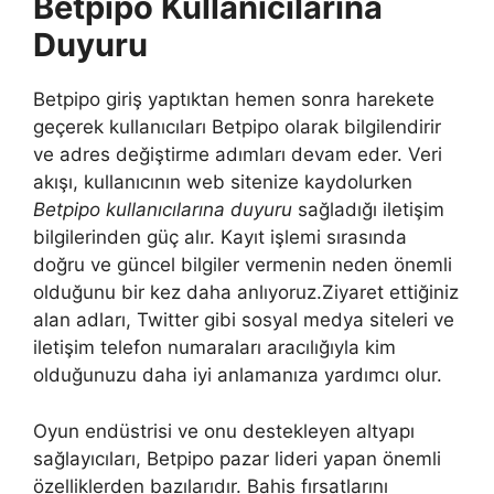
Betpipo Kullanıcılarına
Duyuru
Betpipo giriş yaptıktan hemen sonra harekete
geçerek kullanıcıları Betpipo olarak bilgilendirir
ve adres değiştirme adımları devam eder. Veri
akışı, kullanıcının web sitenize kaydolurken
Betpipo kullanıcılarına duyuru
sağladığı iletişim
bilgilerinden güç alır. Kayıt işlemi sırasında
doğru ve güncel bilgiler vermenin neden önemli
olduğunu bir kez daha anlıyoruz.Ziyaret ettiğiniz
alan adları, Twitter gibi sosyal medya siteleri ve
iletişim telefon numaraları aracılığıyla kim
olduğunuzu daha iyi anlamanıza yardımcı olur.
Oyun endüstrisi ve onu destekleyen altyapı
sağlayıcıları, Betpipo pazar lideri yapan önemli
özelliklerden bazılarıdır. Bahis fırsatlarını