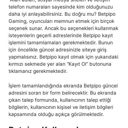
telefon numaraları sayesinde kim olduğunuzu
daha iyi anlayabilirsiniz. Bu doğru mu? Betpipo
Gaming, oyuncuları memnun etmek için birçok
seçenek sunar. Ancak bu seçenekleri kullanmak
isteyenlerin geçerli adreslerinde Betpipo kayıt
işlemini tamamlamaları gerekmektedir. Bunun
için öncelikle güncel adresinizle siteye giriş
yapmalısınız. Betpipo kayıt olmak için yukarıdaki
kırmızı sekmede yer alan “Kayıt Ol” butonuna
tıklamanız gerekmektedir.
İşlem tamamlandığında ekranda Betpipo güncel
adresini soran bir form belirecektir. Bu ekranda
çıkan talep formunda, kullanıcının talep ettiği
bilgilerin, kullanıcının kişisel ve iletişim bilgileri
kapsamında olduğu açıkça görülmektedir.