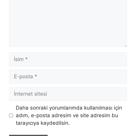
İsim
E-
posta
İnternet
sitesi
Daha sonraki yorumlarımda kullanılması için
adım, e-posta adresim ve site adresim bu
tarayıcıya kaydedilsin.