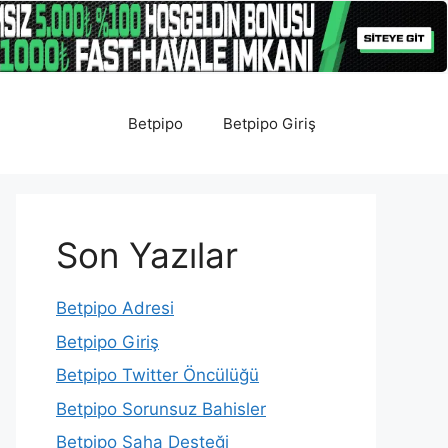
Betpipo
Betpipo Giriş
Son Yazılar
Betpipo Adresi
Betpipo Giriş
Betpipo Twitter Öncülüğü
Betpipo Sorunsuz Bahisler
Betpipo Saha Desteği