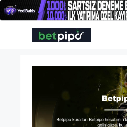
İçeriğe
atla