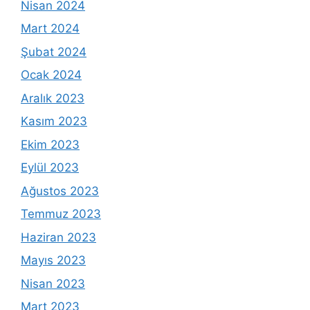
Nisan 2024
Mart 2024
Şubat 2024
Ocak 2024
Aralık 2023
Kasım 2023
Ekim 2023
Eylül 2023
Ağustos 2023
Temmuz 2023
Haziran 2023
Mayıs 2023
Nisan 2023
Mart 2023