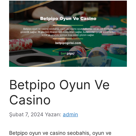
Betpipo Oyun Ve
Casino
Şubat 7, 2024
Yazarı:
admin
Betpipo oyun ve casino seobahis, oyun ve