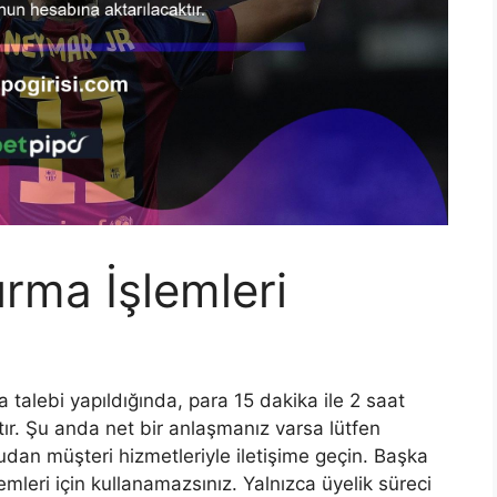
ırma İşlemleri
a talebi yapıldığında, para 15 dakika ile 2 saat
r. Şu anda net bir anlaşmanız varsa lütfen
rudan müşteri hizmetleriyle iletişime geçin. Başka
mleri için kullanamazsınız. Yalnızca üyelik süreci