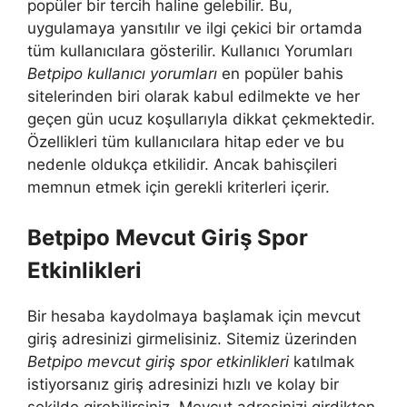
popüler bir tercih haline gelebilir. Bu,
uygulamaya yansıtılır ve ilgi çekici bir ortamda
tüm kullanıcılara gösterilir. Kullanıcı Yorumları
Betpipo kullanıcı yorumları
en popüler bahis
sitelerinden biri olarak kabul edilmekte ve her
geçen gün ucuz koşullarıyla dikkat çekmektedir.
Özellikleri tüm kullanıcılara hitap eder ve bu
nedenle oldukça etkilidir. Ancak bahisçileri
memnun etmek için gerekli kriterleri içerir.
Betpipo Mevcut Giriş Spor
Etkinlikleri
Bir hesaba kaydolmaya başlamak için mevcut
giriş adresinizi girmelisiniz. Sitemiz üzerinden
Betpipo mevcut giriş spor etkinlikleri
katılmak
istiyorsanız giriş adresinizi hızlı ve kolay bir