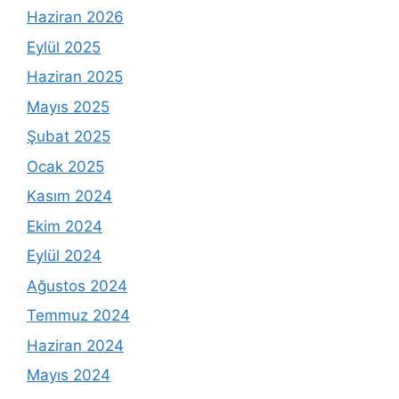
Haziran 2026
Eylül 2025
Haziran 2025
Mayıs 2025
Şubat 2025
Ocak 2025
Kasım 2024
Ekim 2024
Eylül 2024
Ağustos 2024
Temmuz 2024
Haziran 2024
Mayıs 2024