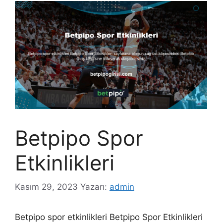
Betpipo Spor
Etkinlikleri
Kasım 29, 2023
Yazarı:
admin
Betpipo spor etkinlikleri Betpipo Spor Etkinlikleri