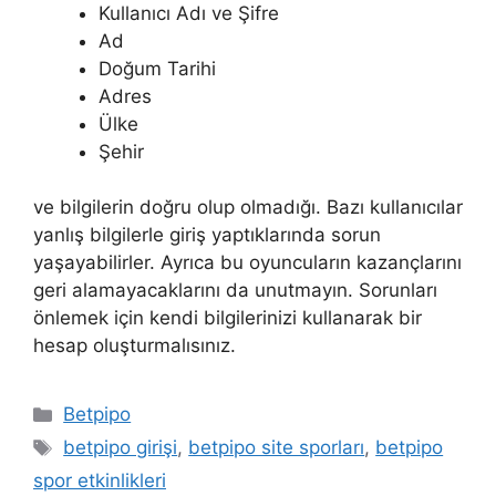
Kullanıcı Adı ve Şifre
Ad
Doğum Tarihi
Adres
Ülke
Şehir
ve bilgilerin doğru olup olmadığı. Bazı kullanıcılar
yanlış bilgilerle giriş yaptıklarında sorun
yaşayabilirler. Ayrıca bu oyuncuların kazançlarını
geri alamayacaklarını da unutmayın. Sorunları
önlemek için kendi bilgilerinizi kullanarak bir
hesap oluşturmalısınız.
Kategoriler
Betpipo
Etiketler
betpipo girişi
,
betpipo site sporları
,
betpipo
spor etkinlikleri