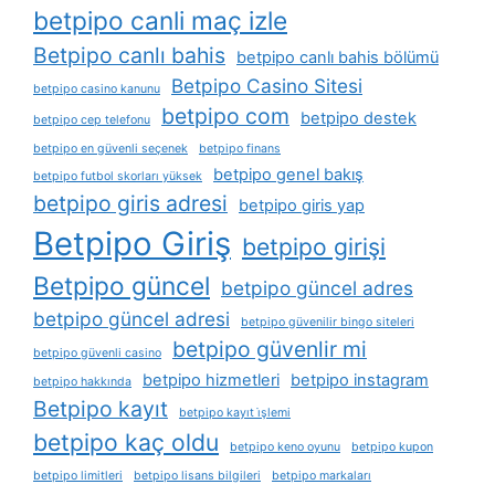
betpipo canli maç izle
Betpipo canlı bahis
betpipo canlı bahis bölümü
Betpipo Casino Sitesi
betpipo casino kanunu
betpipo com
betpipo destek
betpipo cep telefonu
betpipo en güvenli seçenek
betpipo finans
betpipo genel bakış
betpipo futbol skorları yüksek
betpipo giris adresi
betpipo giris yap
Betpipo Giriş
betpipo girişi
Betpipo güncel
betpipo güncel adres
betpipo güncel adresi
betpipo güvenilir bingo siteleri
betpipo güvenlir mi
betpipo güvenli casino
betpipo hizmetleri
betpipo instagram
betpipo hakkında
Betpipo kayıt
betpipo kayıt i̇şlemi
betpipo kaç oldu
betpipo keno oyunu
betpipo kupon
betpipo limitleri
betpipo lisans bilgileri
betpipo markaları