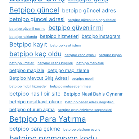
Betpipo güncel
betpipo güncel adres
betpipo güncel adresi
betpipo güvenilir bingo siteleri
betpipo güvenlir mi
betpipo güvenli casino
betpipo hizmetleri
betpipo instagram
betpipo hakkında
Betpipo kayıt
betpipo kayıt i̇şlemi
betpipo kaç oldu
betpipo keno oyunu
betpipo kupon
betpipo limitleri
betpipo lisans bilgileri
betpipo markaları
betpipo maç izle
betpipo maç izleme
Betpipo Mevcut Giriş Adresi
betpipo mobil
betpipo mobil hizmetler
betpipo muhasebe firmasi
betpipo nasil bir site
Betpipo Nasıl Bahis Oynanır
betpipo nasıl kayıt olunur
betpipo neden adres değiştirdi
betpipo oturum açma
betpipo oyun önizleme seçenekleri
Betpipo Para Yatırma
betpipo para çekme
betpipo platform oyunu
betpipo promosyon kodu