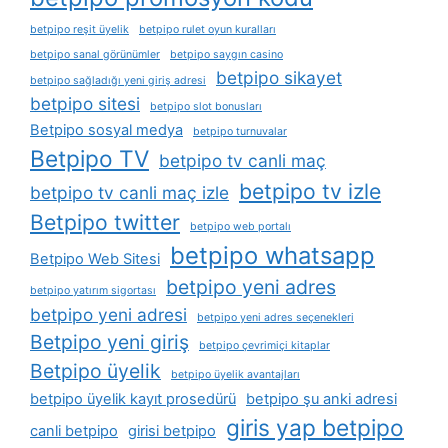
betpipo reşit üyelik
betpipo rulet oyun kuralları
betpipo sanal görünümler
betpipo saygın casino
betpipo sikayet
betpipo sağladığı yeni giriş adresi
betpipo sitesi
betpipo slot bonusları
Betpipo sosyal medya
betpipo turnuvalar
Betpipo TV
betpipo tv canli maç
betpipo tv izle
betpipo tv canli maç izle
Betpipo twitter
betpipo web portalı
betpipo whatsapp
Betpipo Web Sitesi
betpipo yeni adres
betpipo yatırım sigortası
betpipo yeni adresi
betpipo yeni adres seçenekleri
Betpipo yeni giriş
betpipo çevrimiçi kitaplar
Betpipo üyelik
betpipo üyelik avantajları
betpipo üyelik kayıt prosedürü
betpipo şu anki adresi
giris yap betpipo
canli betpipo
girisi betpipo