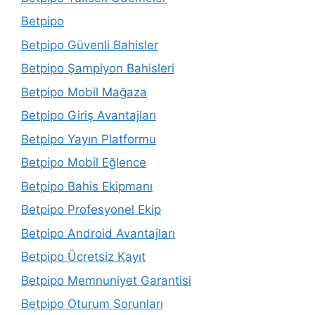
Betpipo
Betpipo Güvenli Bahisler
Betpipo Şampiyon Bahisleri
Betpipo Mobil Mağaza
Betpipo Giriş Avantajları
Betpipo Yayın Platformu
Betpipo Mobil Eğlence
Betpipo Bahis Ekipmanı
Betpipo Profesyonel Ekip
Betpipo Android Avantajları
Betpipo Ücretsiz Kayıt
Betpipo Memnuniyet Garantisi
Betpipo Oturum Sorunları