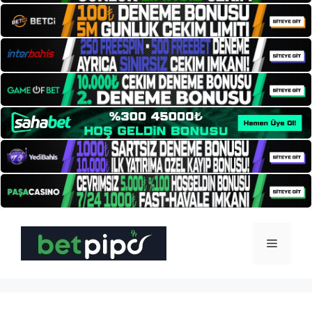
İçeriğe
atla
Menü