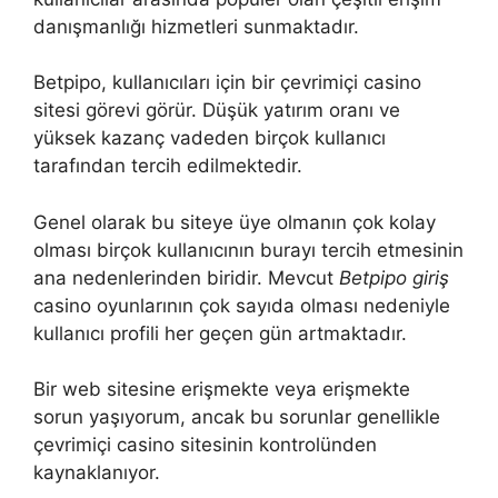
danışmanlığı hizmetleri sunmaktadır.
Betpipo, kullanıcıları için bir çevrimiçi casino
sitesi görevi görür. Düşük yatırım oranı ve
yüksek kazanç vadeden birçok kullanıcı
tarafından tercih edilmektedir.
Genel olarak bu siteye üye olmanın çok kolay
olması birçok kullanıcının burayı tercih etmesinin
ana nedenlerinden biridir. Mevcut
Betpipo giriş
casino oyunlarının çok sayıda olması nedeniyle
kullanıcı profili her geçen gün artmaktadır.
Bir web sitesine erişmekte veya erişmekte
sorun yaşıyorum, ancak bu sorunlar genellikle
çevrimiçi casino sitesinin kontrolünden
kaynaklanıyor.