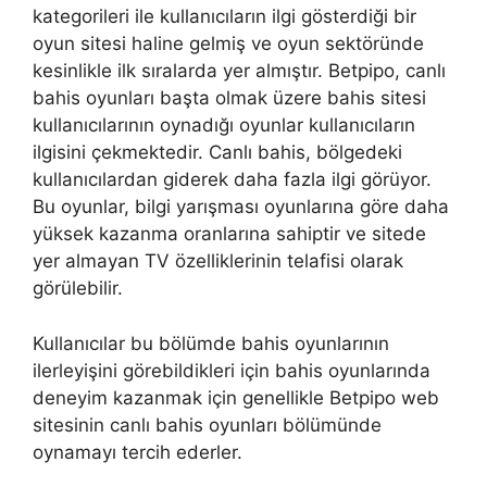
kategorileri ile kullanıcıların ilgi gösterdiği bir
oyun sitesi haline gelmiş ve oyun sektöründe
kesinlikle ilk sıralarda yer almıştır. Betpipo, canlı
bahis oyunları başta olmak üzere bahis sitesi
kullanıcılarının oynadığı oyunlar kullanıcıların
ilgisini çekmektedir. Canlı bahis, bölgedeki
kullanıcılardan giderek daha fazla ilgi görüyor.
Bu oyunlar, bilgi yarışması oyunlarına göre daha
yüksek kazanma oranlarına sahiptir ve sitede
yer almayan TV özelliklerinin telafisi olarak
görülebilir.
Kullanıcılar bu bölümde bahis oyunlarının
ilerleyişini görebildikleri için bahis oyunlarında
deneyim kazanmak için genellikle Betpipo web
sitesinin canlı bahis oyunları bölümünde
oynamayı tercih ederler.