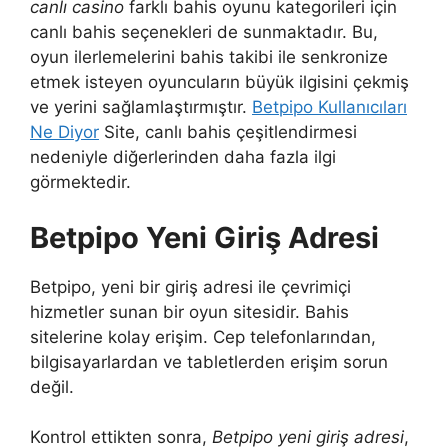
canlı casino
farklı bahis oyunu kategorileri için
canlı bahis seçenekleri de sunmaktadır. Bu,
oyun ilerlemelerini bahis takibi ile senkronize
etmek isteyen oyuncuların büyük ilgisini çekmiş
ve yerini sağlamlaştırmıştır.
Betpipo Kullanıcıları
Ne Diyor
Site, canlı bahis çeşitlendirmesi
nedeniyle diğerlerinden daha fazla ilgi
görmektedir.
Betpipo Yeni Giriş Adresi
Betpipo, yeni bir giriş adresi ile çevrimiçi
hizmetler sunan bir oyun sitesidir. Bahis
sitelerine kolay erişim. Cep telefonlarından,
bilgisayarlardan ve tabletlerden erişim sorun
değil.
Kontrol ettikten sonra,
Betpipo yeni giriş adresi
,