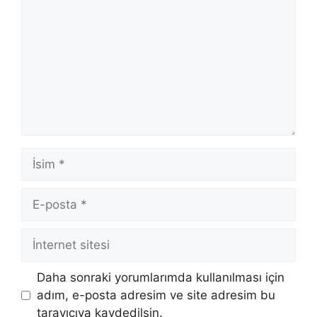
İsim
E-
posta
İnternet
sitesi
Daha sonraki yorumlarımda kullanılması için
adım, e-posta adresim ve site adresim bu
tarayıcıya kaydedilsin.