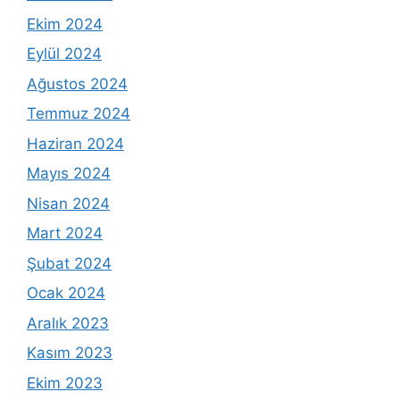
Ekim 2024
Eylül 2024
Ağustos 2024
Temmuz 2024
Haziran 2024
Mayıs 2024
Nisan 2024
Mart 2024
Şubat 2024
Ocak 2024
Aralık 2023
Kasım 2023
Ekim 2023