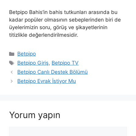
Betpipo Bahis’in bahis tutkunları arasında bu
kadar popüler olmasının sebeplerinden biri de
üyelerimizin soru, görüş ve şikayetlerinin
titizlikle değerlendirilmesidir.
Kategoriler
Betpipo
Etiketler
Betpipo Giriş
,
Betpipo TV
Yazı
Betpipo Canlı Destek Bölümü
dolaşımı
Betpipo Evrak İstiyor Mu
Yorum yapın
Yorum