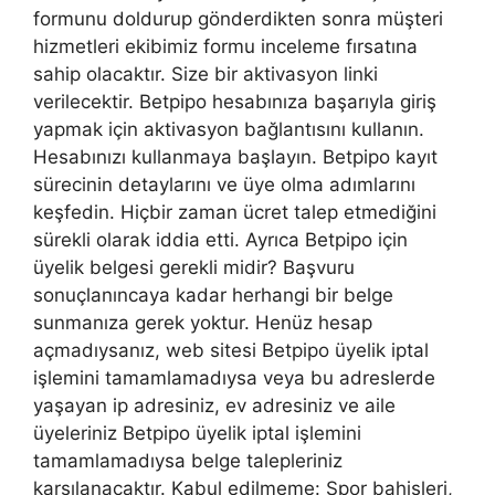
formunu doldurup gönderdikten sonra müşteri
hizmetleri ekibimiz formu inceleme fırsatına
sahip olacaktır. Size bir aktivasyon linki
verilecektir. Betpipo hesabınıza başarıyla giriş
yapmak için aktivasyon bağlantısını kullanın.
Hesabınızı kullanmaya başlayın. Betpipo kayıt
sürecinin detaylarını ve üye olma adımlarını
keşfedin. Hiçbir zaman ücret talep etmediğini
sürekli olarak iddia etti. Ayrıca Betpipo için
üyelik belgesi gerekli midir? Başvuru
sonuçlanıncaya kadar herhangi bir belge
sunmanıza gerek yoktur. Henüz hesap
açmadıysanız, web sitesi Betpipo üyelik iptal
işlemini tamamlamadıysa veya bu adreslerde
yaşayan ip adresiniz, ev adresiniz ve aile
üyeleriniz Betpipo üyelik iptal işlemini
tamamlamadıysa belge talepleriniz
karşılanacaktır. Kabul edilmeme: Spor bahisleri,