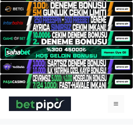
İçeriğe
atla
Menü