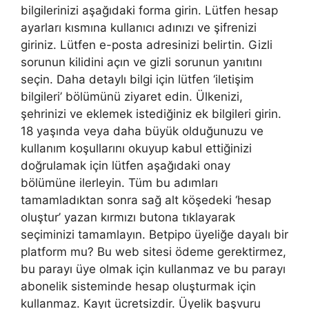
bilgilerinizi aşağıdaki forma girin. Lütfen hesap
ayarları kısmına kullanıcı adınızı ve şifrenizi
giriniz. Lütfen e-posta adresinizi belirtin. Gizli
sorunun kilidini açın ve gizli sorunun yanıtını
seçin. Daha detaylı bilgi için lütfen ‘iletişim
bilgileri’ bölümünü ziyaret edin. Ülkenizi,
şehrinizi ve eklemek istediğiniz ek bilgileri girin.
18 yaşında veya daha büyük olduğunuzu ve
kullanım koşullarını okuyup kabul ettiğinizi
doğrulamak için lütfen aşağıdaki onay
bölümüne ilerleyin. Tüm bu adımları
tamamladıktan sonra sağ alt köşedeki ‘hesap
oluştur’ yazan kırmızı butona tıklayarak
seçiminizi tamamlayın. Betpipo üyeliğe dayalı bir
platform mu? Bu web sitesi ödeme gerektirmez,
bu parayı üye olmak için kullanmaz ve bu parayı
abonelik sisteminde hesap oluşturmak için
kullanmaz. Kayıt ücretsizdir. Üyelik başvuru