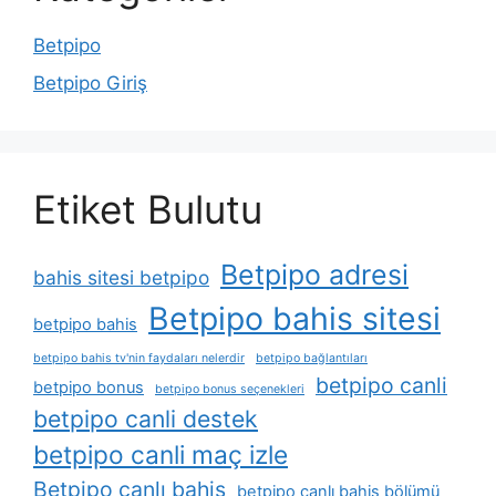
Betpipo
Betpipo Giriş
Etiket Bulutu
Betpipo adresi
bahis sitesi betpipo
Betpipo bahis sitesi
betpipo bahis
betpipo bahis tv'nin faydaları nelerdir
betpipo bağlantıları
betpipo canli
betpipo bonus
betpipo bonus seçenekleri
betpipo canli destek
betpipo canli maç izle
Betpipo canlı bahis
betpipo canlı bahis bölümü