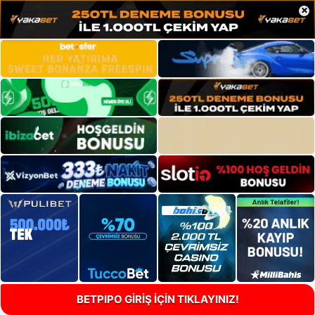
×
BETPIPO GİRİŞ İÇİN TIKLAYINIZ!