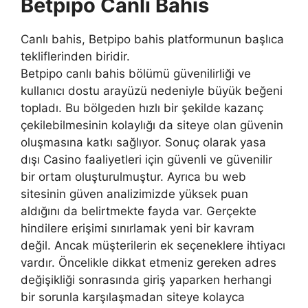
Betpipo Canlı Bahis
Canlı bahis, Betpipo bahis platformunun başlıca
tekliflerinden biridir.
Betpipo canlı bahis bölümü güvenilirliği ve
kullanıcı dostu arayüzü nedeniyle büyük beğeni
topladı. Bu bölgeden hızlı bir şekilde kazanç
çekilebilmesinin kolaylığı da siteye olan güvenin
oluşmasına katkı sağlıyor. Sonuç olarak yasa
dışı Casino faaliyetleri için güvenli ve güvenilir
bir ortam oluşturulmuştur. Ayrıca bu web
sitesinin güven analizimizde yüksek puan
aldığını da belirtmekte fayda var. Gerçekte
hindilere erişimi sınırlamak yeni bir kavram
değil. Ancak müşterilerin ek seçeneklere ihtiyacı
vardır. Öncelikle dikkat etmeniz gereken adres
değişikliği sonrasında giriş yaparken herhangi
bir sorunla karşılaşmadan siteye kolayca