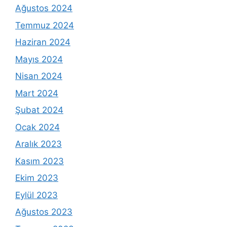
Ağustos 2024
Temmuz 2024
Haziran 2024
Mayıs 2024
Nisan 2024
Mart 2024
Şubat 2024
Ocak 2024
Aralık 2023
Kasım 2023
Ekim 2023
Eylül 2023
Ağustos 2023