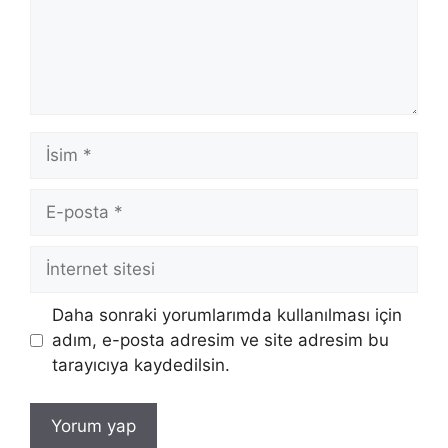
İsim
E-
posta
İnternet
sitesi
Daha sonraki yorumlarımda kullanılması için
adım, e-posta adresim ve site adresim bu
tarayıcıya kaydedilsin.