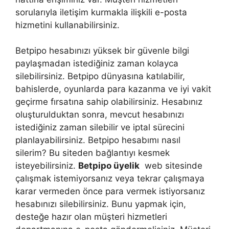
sorularıyla iletişim kurmakla ilişkili e-posta
hizmetini kullanabilirsiniz.
Betpipo hesabınızı yüksek bir güvenle bilgi
paylaşmadan istediğiniz zaman kolayca
silebilirsiniz. Betpipo dünyasına katılabilir,
bahislerde, oyunlarda para kazanma ve iyi vakit
geçirme fırsatına sahip olabilirsiniz. Hesabınız
oluşturulduktan sonra, mevcut hesabınızı
istediğiniz zaman silebilir ve iptal sürecini
planlayabilirsiniz. Betpipo hesabımı nasıl
silerim? Bu siteden bağlantıyı kesmek
isteyebilirsiniz.
Betpipo üyelik
web sitesinde
çalışmak istemiyorsanız veya tekrar çalışmaya
karar vermeden önce para vermek istiyorsanız
hesabınızı silebilirsiniz. Bunu yapmak için,
desteğe hazır olan müşteri hizmetleri