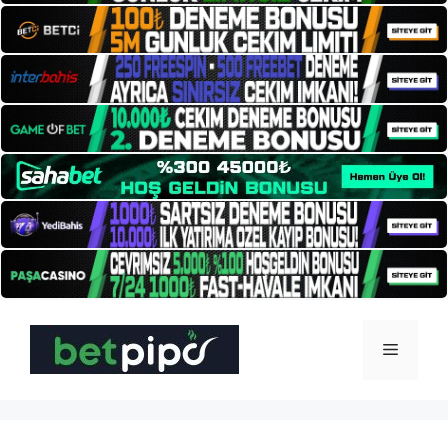
İçeriğe
atla
Menü