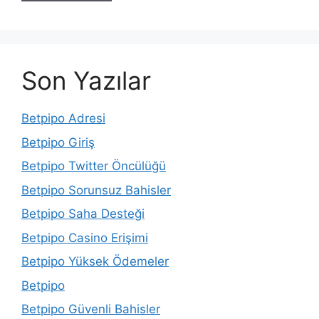
Son Yazılar
Betpipo Adresi
Betpipo Giriş
Betpipo Twitter Öncülüğü
Betpipo Sorunsuz Bahisler
Betpipo Saha Desteği
Betpipo Casino Erişimi
Betpipo Yüksek Ödemeler
Betpipo
Betpipo Güvenli Bahisler