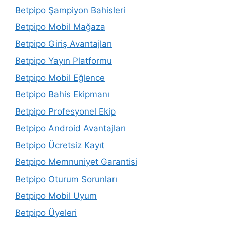
Betpipo Şampiyon Bahisleri
Betpipo Mobil Mağaza
Betpipo Giriş Avantajları
Betpipo Yayın Platformu
Betpipo Mobil Eğlence
Betpipo Bahis Ekipmanı
Betpipo Profesyonel Ekip
Betpipo Android Avantajları
Betpipo Ücretsiz Kayıt
Betpipo Memnuniyet Garantisi
Betpipo Oturum Sorunları
Betpipo Mobil Uyum
Betpipo Üyeleri