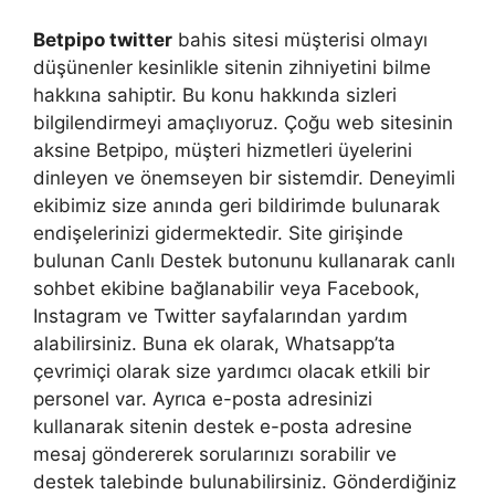
Betpipo twitter
bahis sitesi müşterisi olmayı
düşünenler kesinlikle sitenin zihniyetini bilme
hakkına sahiptir. Bu konu hakkında sizleri
bilgilendirmeyi amaçlıyoruz. Çoğu web sitesinin
aksine Betpipo, müşteri hizmetleri üyelerini
dinleyen ve önemseyen bir sistemdir. Deneyimli
ekibimiz size anında geri bildirimde bulunarak
endişelerinizi gidermektedir. Site girişinde
bulunan Canlı Destek butonunu kullanarak canlı
sohbet ekibine bağlanabilir veya Facebook,
Instagram ve Twitter sayfalarından yardım
alabilirsiniz. Buna ek olarak, Whatsapp’ta
çevrimiçi olarak size yardımcı olacak etkili bir
personel var. Ayrıca e-posta adresinizi
kullanarak sitenin destek e-posta adresine
mesaj göndererek sorularınızı sorabilir ve
destek talebinde bulunabilirsiniz. Gönderdiğiniz