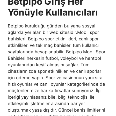
Betpipo Giriş Her
Yönüyle Kullanıcıları
Betpipo kurulduğu günden bu yana sosyal
ağlarda yer alan bir web sitesidir.Mobil spor
bahisleri, Betpipo spor etkinlikleri, canlı spor
etkinlikleri ve tek maç bahisleri tüm kullanıcı
sayfalarında hesaplanabilir. Betpipo Mobil Spor
Bahisleri herkesin futbol, ​​voleybol ve hentbol
oyunlarından keyif almasını sağlar. Tüm
cihazlarınızda spor etkinlikleri ve canlı sporlar
için ödeme yapın. Spor ve casinonun yanı sıra
hızlı oyunlar ve canlı oyunlar kategorilerinde de
müşterilerimize harika fırsatlar sunuyoruz. İlgili
içeriği yayınlasanız bile, bilgi teknolojisi ile
etkileşimli işletmeler arasında bariyer
oluşturmak yasa dışıdır. Güncel bahis limitlerini