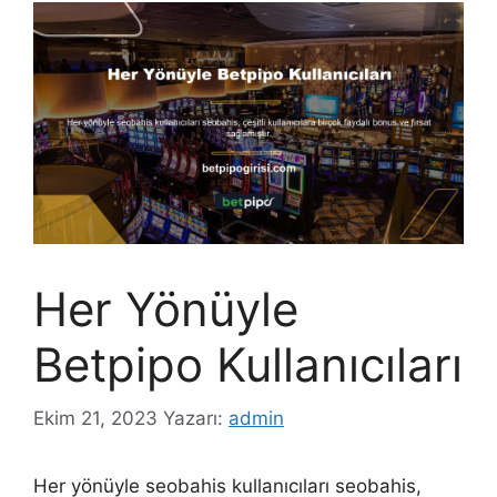
Her Yönüyle
Betpipo Kullanıcıları
Ekim 21, 2023
Yazarı:
admin
Her yönüyle seobahis kullanıcıları seobahis,