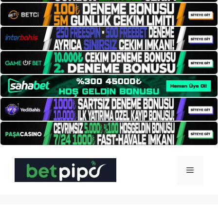
İçeriğe
atla
Menü