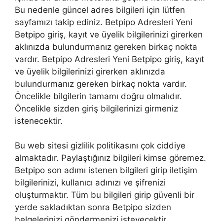
Bu nedenle güncel adres bilgileri için lütfen
sayfamızı takip ediniz. Betpipo Adresleri Yeni
Betpipo giriş, kayıt ve üyelik bilgilerinizi girerken
aklınızda bulundurmanız gereken birkaç nokta
vardır. Betpipo Adresleri Yeni Betpipo giriş, kayıt
ve üyelik bilgilerinizi girerken aklınızda
bulundurmanız gereken birkaç nokta vardır.
Öncelikle bilgilerin tamamı doğru olmalıdır.
Öncelikle sizden giriş bilgilerinizi girmeniz
istenecektir.
Bu web sitesi gizlilik politikasını çok ciddiye
almaktadır. Paylaştığınız bilgileri kimse göremez.
Betpipo son adımı istenen bilgileri girip iletişim
bilgilerinizi, kullanıcı adınızı ve şifrenizi
oluşturmaktır. Tüm bu bilgileri girip güvenli bir
yerde sakladıktan sonra Betpipo sizden
belgelerinizi göndermenizi isteyecektir.