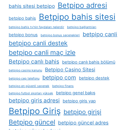
Betpipo adresi
bahis sitesi betpipo
Betpipo bahis sitesi
betpipo bahis
betpipo bahis tv'nin faydaları nelerdir
betpipo bağlantıları
betpipo canli
betpipo bonus
betpipo bonus seçenekleri
betpipo canli destek
betpipo canli maç izle
Betpipo canlı bahis
betpipo canlı bahis bölümü
Betpipo Casino Sitesi
betpipo casino kanunu
betpipo com
betpipo destek
betpipo cep telefonu
betpipo en güvenli seçenek
betpipo finans
betpipo genel bakış
betpipo futbol skorları yüksek
betpipo giris adresi
betpipo giris yap
Betpipo Giriş
betpipo girişi
Betpipo güncel
betpipo güncel adres