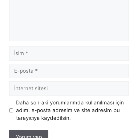
İsim
E-
posta
İnternet
sitesi
Daha sonraki yorumlarımda kullanılması için
adım, e-posta adresim ve site adresim bu
tarayıcıya kaydedilsin.