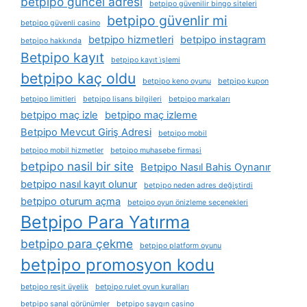
betpipo güncel adresi
betpipo güvenilir bingo siteleri
betpipo güvenlir mi
betpipo güvenli casino
betpipo hizmetleri
betpipo instagram
betpipo hakkında
Betpipo kayıt
betpipo kayıt i̇şlemi
betpipo kaç oldu
betpipo keno oyunu
betpipo kupon
betpipo limitleri
betpipo lisans bilgileri
betpipo markaları
betpipo maç izle
betpipo maç izleme
Betpipo Mevcut Giriş Adresi
betpipo mobil
betpipo mobil hizmetler
betpipo muhasebe firmasi
betpipo nasil bir site
Betpipo Nasıl Bahis Oynanır
betpipo nasıl kayıt olunur
betpipo neden adres değiştirdi
betpipo oturum açma
betpipo oyun önizleme seçenekleri
Betpipo Para Yatırma
betpipo para çekme
betpipo platform oyunu
betpipo promosyon kodu
betpipo reşit üyelik
betpipo rulet oyun kuralları
betpipo sanal görünümler
betpipo saygın casino