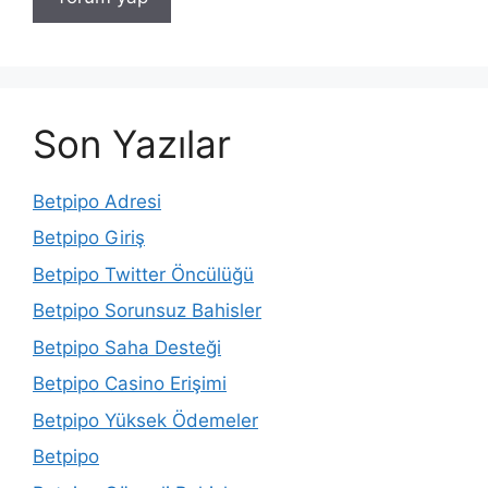
Son Yazılar
Betpipo Adresi
Betpipo Giriş
Betpipo Twitter Öncülüğü
Betpipo Sorunsuz Bahisler
Betpipo Saha Desteği
Betpipo Casino Erişimi
Betpipo Yüksek Ödemeler
Betpipo