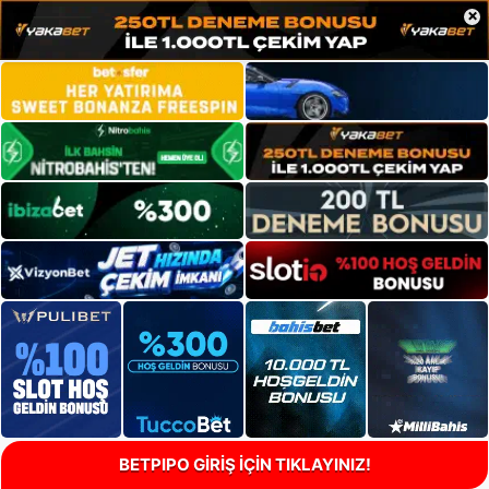
×
BETPIPO GİRİŞ İÇİN TIKLAYINIZ!