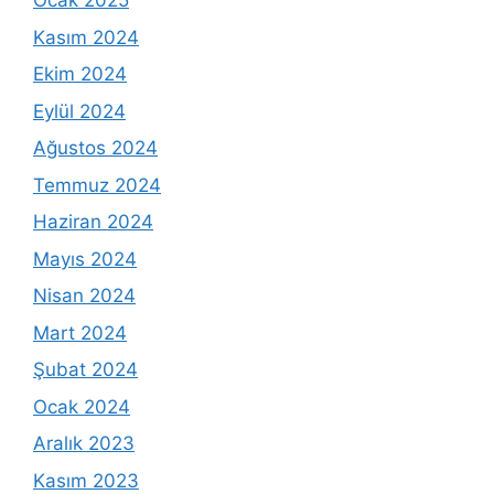
Ocak 2025
Kasım 2024
Ekim 2024
Eylül 2024
Ağustos 2024
Temmuz 2024
Haziran 2024
Mayıs 2024
Nisan 2024
Mart 2024
Şubat 2024
Ocak 2024
Aralık 2023
Kasım 2023