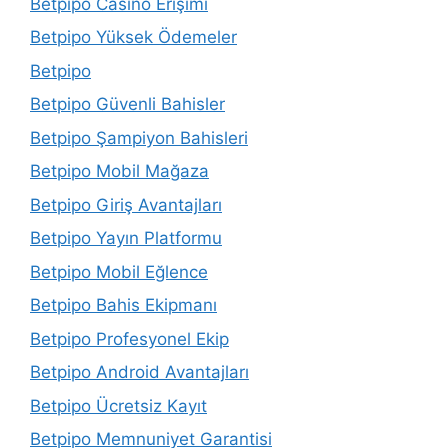
Betpipo Casino Erişimi
Betpipo Yüksek Ödemeler
Betpipo
Betpipo Güvenli Bahisler
Betpipo Şampiyon Bahisleri
Betpipo Mobil Mağaza
Betpipo Giriş Avantajları
Betpipo Yayın Platformu
Betpipo Mobil Eğlence
Betpipo Bahis Ekipmanı
Betpipo Profesyonel Ekip
Betpipo Android Avantajları
Betpipo Ücretsiz Kayıt
Betpipo Memnuniyet Garantisi