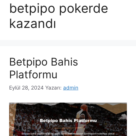
betpipo pokerde
kazandı
Betpipo Bahis
Platformu
Eylül 28, 2024
Yazarı:
admin