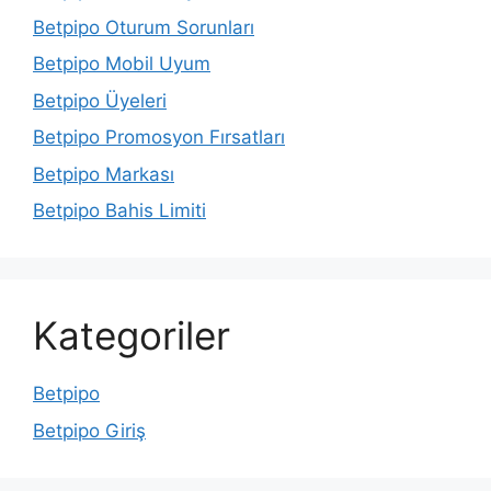
Betpipo Oturum Sorunları
Betpipo Mobil Uyum
Betpipo Üyeleri
Betpipo Promosyon Fırsatları
Betpipo Markası
Betpipo Bahis Limiti
Kategoriler
Betpipo
Betpipo Giriş