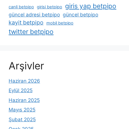
giris yap betpipo
canli betpipo
girisi betpipo
güncel adresi betpipo
güncel betpipo
kayit betpipo
mobil betpipo
twitter betpipo
Arşivler
Haziran 2026
Eylül 2025
Haziran 2025
Mayıs 2025
Şubat 2025