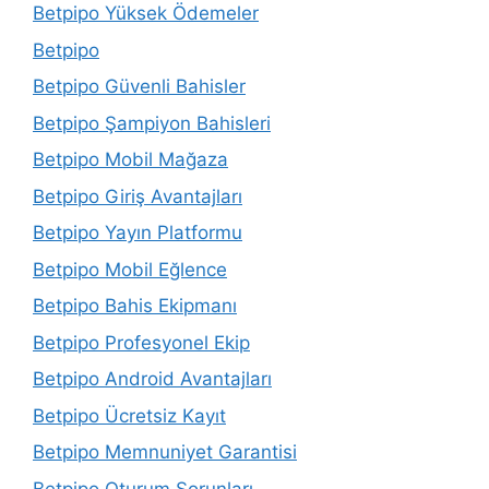
Betpipo Yüksek Ödemeler
Betpipo
Betpipo Güvenli Bahisler
Betpipo Şampiyon Bahisleri
Betpipo Mobil Mağaza
Betpipo Giriş Avantajları
Betpipo Yayın Platformu
Betpipo Mobil Eğlence
Betpipo Bahis Ekipmanı
Betpipo Profesyonel Ekip
Betpipo Android Avantajları
Betpipo Ücretsiz Kayıt
Betpipo Memnuniyet Garantisi
Betpipo Oturum Sorunları