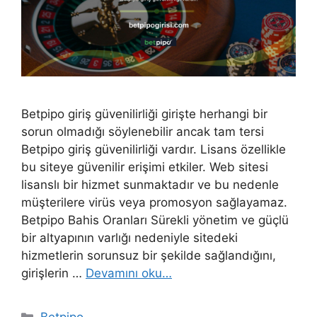
Betpipo giriş güvenilirliği girişte herhangi bir
sorun olmadığı söylenebilir ancak tam tersi
Betpipo giriş güvenilirliği vardır. Lisans özellikle
bu siteye güvenilir erişimi etkiler. Web sitesi
lisanslı bir hizmet sunmaktadır ve bu nedenle
müşterilere virüs veya promosyon sağlayamaz.
Betpipo Bahis Oranları Sürekli yönetim ve güçlü
bir altyapının varlığı nedeniyle sitedeki
hizmetlerin sorunsuz bir şekilde sağlandığını,
girişlerin …
Devamını oku…
Kategoriler