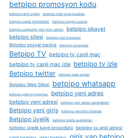
betpipo promosyon kodu
betpipo reşit üyelik
betpipo rulet oyun kuralları
betpipo sanal görünümler
betpipo saygın casino
betpipo sikayet
betpipo sağladığı yeni giriş adresi
betpipo sitesi
betpipo slot bonusları
Betpipo sosyal medya
betpipo turnuvalar
Betpipo TV
betpipo tv canli maç
betpipo tv izle
betpipo tv canli maç izle
Betpipo twitter
betpipo web portalı
betpipo whatsapp
Betpipo Web Sitesi
betpipo yeni adres
betpipo yatırım sigortası
betpipo yeni adresi
betpipo yeni adres seçenekleri
Betpipo yeni giriş
betpipo çevrimiçi kitaplar
Betpipo üyelik
betpipo üyelik avantajları
betpipo üyelik kayıt prosedürü
betpipo şu anki adresi
giris yap betpipo
canli betpipo
girisi betpipo