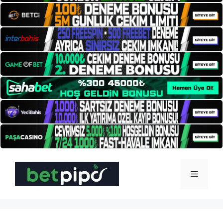
İçeriğe
atla
Menü