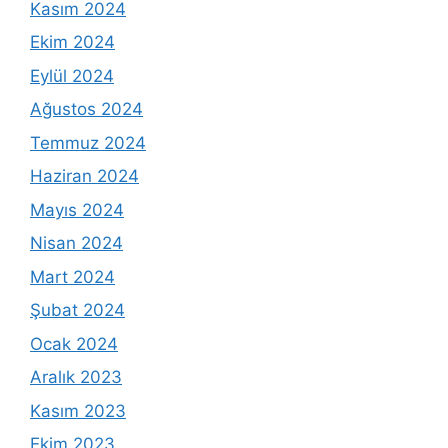
Kasım 2024
Ekim 2024
Eylül 2024
Ağustos 2024
Temmuz 2024
Haziran 2024
Mayıs 2024
Nisan 2024
Mart 2024
Şubat 2024
Ocak 2024
Aralık 2023
Kasım 2023
Ekim 2023