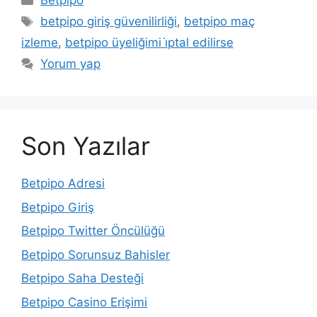
Betpipo
Etiketler
betpipo giriş güvenilirliği
,
betpipo maç
izleme
,
betpipo üyeliğimi i̇ptal edilirse
Yorum yap
Son Yazılar
Betpipo Adresi
Betpipo Giriş
Betpipo Twitter Öncülüğü
Betpipo Sorunsuz Bahisler
Betpipo Saha Desteği
Betpipo Casino Erişimi