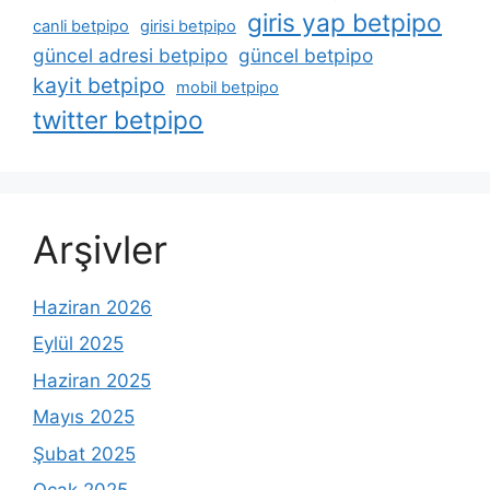
giris yap betpipo
canli betpipo
girisi betpipo
güncel adresi betpipo
güncel betpipo
kayit betpipo
mobil betpipo
twitter betpipo
Arşivler
Haziran 2026
Eylül 2025
Haziran 2025
Mayıs 2025
Şubat 2025