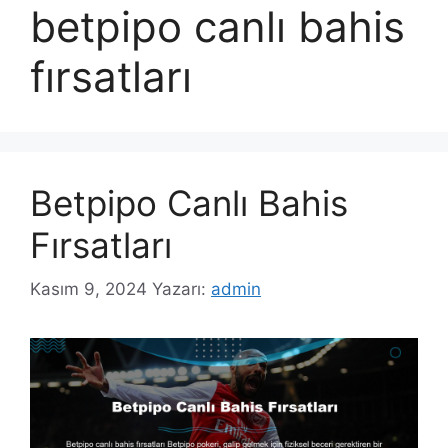
betpipo canlı bahis
fırsatları
Betpipo Canlı Bahis
Fırsatları
Kasım 9, 2024
Yazarı:
admin