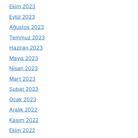
Ekim 2023
Eylül 2023
Ağustos 2023
Temmuz 2023
Haziran 2023
Mayıs 2023
Nisan 2023
Mart 2023
Şubat 2023
Ocak 2023
Aralık 2022
Kasım 2022
Ekim 2022