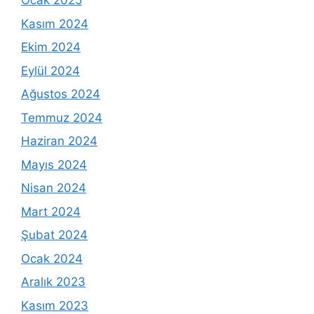
Ocak 2025
Kasım 2024
Ekim 2024
Eylül 2024
Ağustos 2024
Temmuz 2024
Haziran 2024
Mayıs 2024
Nisan 2024
Mart 2024
Şubat 2024
Ocak 2024
Aralık 2023
Kasım 2023