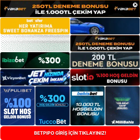
×
BETPIPO GİRİŞ İÇİN TIKLAYINIZ!