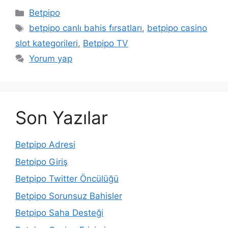
Kategoriler
Betpipo
Etiketler
betpipo canlı bahis fırsatları
,
betpipo casino
slot kategorileri
,
Betpipo TV
Yorum yap
Son Yazılar
Betpipo Adresi
Betpipo Giriş
Betpipo Twitter Öncülüğü
Betpipo Sorunsuz Bahisler
Betpipo Saha Desteği