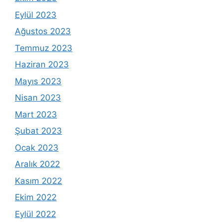
Eylül 2023
Ağustos 2023
Temmuz 2023
Haziran 2023
Mayıs 2023
Nisan 2023
Mart 2023
Şubat 2023
Ocak 2023
Aralık 2022
Kasım 2022
Ekim 2022
Eylül 2022