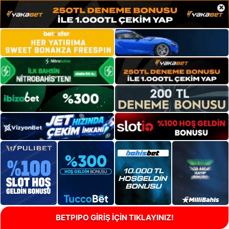
×
BETPIPO GİRİŞ İÇİN TIKLAYINIZ!