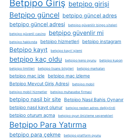
Betpipo Giriş
betpipo girişi
Betpipo güncel
betpipo güncel adres
betpipo güncel adresi
betpipo güvenilir bingo siteleri
betpipo güvenlir mi
betpipo güvenli casino
betpipo hizmetleri
betpipo instagram
betpipo hakkında
Betpipo kayıt
betpipo kayıt i̇şlemi
betpipo kaç oldu
betpipo keno oyunu
betpipo kupon
betpipo limitleri
betpipo lisans bilgileri
betpipo markaları
betpipo maç izle
betpipo maç izleme
Betpipo Mevcut Giriş Adresi
betpipo mobil
betpipo mobil hizmetler
betpipo muhasebe firmasi
betpipo nasil bir site
Betpipo Nasıl Bahis Oynanır
betpipo nasıl kayıt olunur
betpipo neden adres değiştirdi
betpipo oturum açma
betpipo oyun önizleme seçenekleri
Betpipo Para Yatırma
betpipo para çekme
betpipo platform oyunu