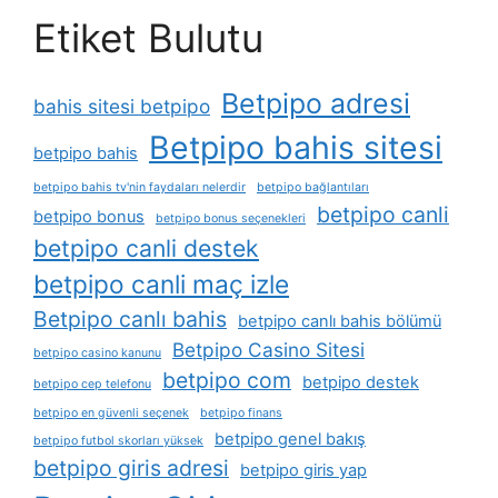
Etiket Bulutu
Betpipo adresi
bahis sitesi betpipo
Betpipo bahis sitesi
betpipo bahis
betpipo bahis tv'nin faydaları nelerdir
betpipo bağlantıları
betpipo canli
betpipo bonus
betpipo bonus seçenekleri
betpipo canli destek
betpipo canli maç izle
Betpipo canlı bahis
betpipo canlı bahis bölümü
Betpipo Casino Sitesi
betpipo casino kanunu
betpipo com
betpipo destek
betpipo cep telefonu
betpipo en güvenli seçenek
betpipo finans
betpipo genel bakış
betpipo futbol skorları yüksek
betpipo giris adresi
betpipo giris yap