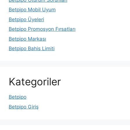
Betpipo Mobil Uyum
Betpipo Üyeleri
Betpipo Promosyon Fırsatları
Betpipo Markası
Betpipo Bahis Limiti
Kategoriler
Betpipo
Betpipo Giriş