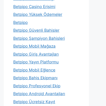
Betpipo Casino Erişimi
Betpipo Yüksek Ödemeler
Betpipo
Betpipo Güvenli Bahisler
Betpipo Şampiyon Bahisleri
Betpipo Mobil Mağaza
Betpipo Giriş Avantajları
Betpipo Yayın Platformu
Betpipo Mobil Eğlence
Betpipo Bahis Ekipmanı
Betpipo Profesyonel Ekip
Betpipo Android Avantajları
Betpipo Ücretsiz Kayıt