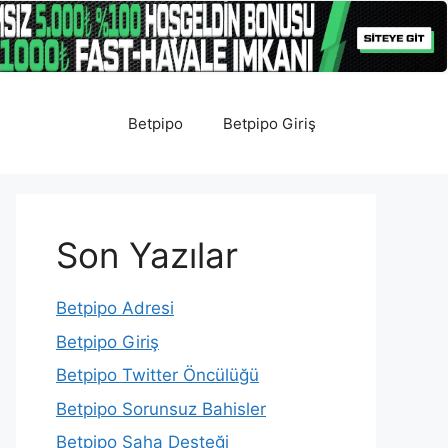
Betpipo
Betpipo Giriş
Son Yazılar
Betpipo Adresi
Betpipo Giriş
Betpipo Twitter Öncülüğü
Betpipo Sorunsuz Bahisler
Betpipo Saha Desteği