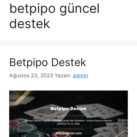
betpipo güncel
destek
Betpipo Destek
Ağustos 23, 2023
Yazarı:
admin