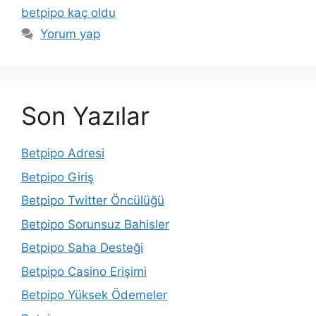
betpipo kaç oldu
Yorum yap
Son Yazılar
Betpipo Adresi
Betpipo Giriş
Betpipo Twitter Öncülüğü
Betpipo Sorunsuz Bahisler
Betpipo Saha Desteği
Betpipo Casino Erişimi
Betpipo Yüksek Ödemeler