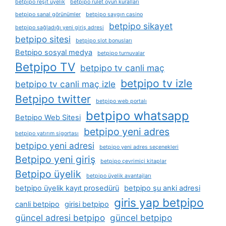
betpipo reşit üyelik
betpipo rulet oyun kuralları
betpipo sanal görünümler
betpipo saygın casino
betpipo sikayet
betpipo sağladığı yeni giriş adresi
betpipo sitesi
betpipo slot bonusları
Betpipo sosyal medya
betpipo turnuvalar
Betpipo TV
betpipo tv canli maç
betpipo tv izle
betpipo tv canli maç izle
Betpipo twitter
betpipo web portalı
betpipo whatsapp
Betpipo Web Sitesi
betpipo yeni adres
betpipo yatırım sigortası
betpipo yeni adresi
betpipo yeni adres seçenekleri
Betpipo yeni giriş
betpipo çevrimiçi kitaplar
Betpipo üyelik
betpipo üyelik avantajları
betpipo üyelik kayıt prosedürü
betpipo şu anki adresi
giris yap betpipo
canli betpipo
girisi betpipo
güncel adresi betpipo
güncel betpipo