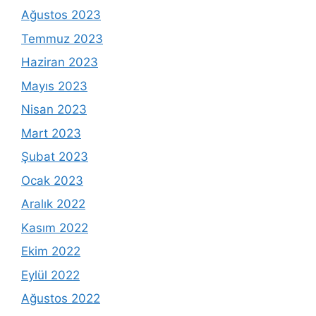
Ağustos 2023
Temmuz 2023
Haziran 2023
Mayıs 2023
Nisan 2023
Mart 2023
Şubat 2023
Ocak 2023
Aralık 2022
Kasım 2022
Ekim 2022
Eylül 2022
Ağustos 2022