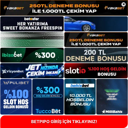
×
BETPIPO GİRİŞ İÇİN TIKLAYINIZ!