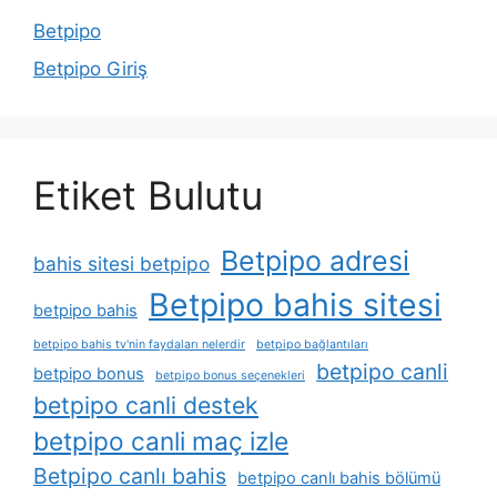
Betpipo
Betpipo Giriş
Etiket Bulutu
Betpipo adresi
bahis sitesi betpipo
Betpipo bahis sitesi
betpipo bahis
betpipo bahis tv'nin faydaları nelerdir
betpipo bağlantıları
betpipo canli
betpipo bonus
betpipo bonus seçenekleri
betpipo canli destek
betpipo canli maç izle
Betpipo canlı bahis
betpipo canlı bahis bölümü