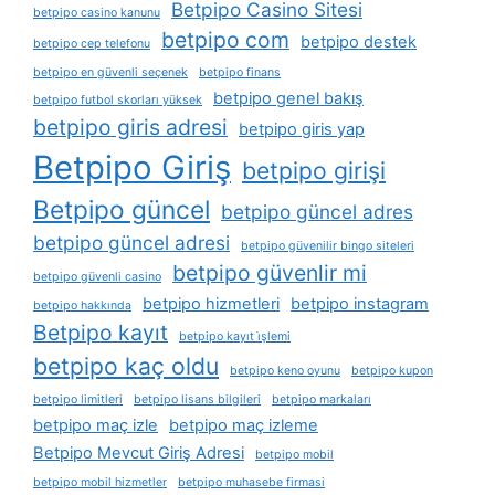
Betpipo Casino Sitesi
betpipo casino kanunu
betpipo com
betpipo destek
betpipo cep telefonu
betpipo en güvenli seçenek
betpipo finans
betpipo genel bakış
betpipo futbol skorları yüksek
betpipo giris adresi
betpipo giris yap
Betpipo Giriş
betpipo girişi
Betpipo güncel
betpipo güncel adres
betpipo güncel adresi
betpipo güvenilir bingo siteleri
betpipo güvenlir mi
betpipo güvenli casino
betpipo hizmetleri
betpipo instagram
betpipo hakkında
Betpipo kayıt
betpipo kayıt i̇şlemi
betpipo kaç oldu
betpipo keno oyunu
betpipo kupon
betpipo limitleri
betpipo lisans bilgileri
betpipo markaları
betpipo maç izle
betpipo maç izleme
Betpipo Mevcut Giriş Adresi
betpipo mobil
betpipo mobil hizmetler
betpipo muhasebe firmasi