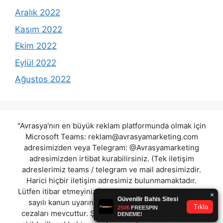
Aralık 2022
Kasım 2022
Ekim 2022
Eylül 2022
Ağustos 2022
"Avrasya'nın en büyük reklam platformunda olmak için
Microsoft Teams:
reklam@avrasyamarketing.com
adresimizden veya Telegram: @Avrasyamarketing
adresimizden irtibat kurabilirsiniz. (Tek iletişim
adreslerimiz teams / telegram ve mail adresimizdir.
Harici hiçbir iletişim adresimiz bulunmamaktadır.
Lütfen itibar etmeyiniz.) Türkiye yasalarına göre 7258
sayılı kanun uyarınca yasa dışı bahis oynamanın
cezaları mevcuttur. Şu an bulunduğunuz site hiç bir