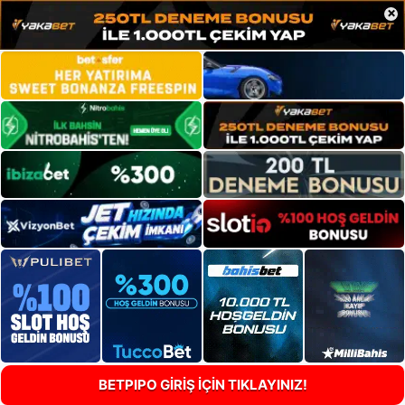
×
BETPIPO GİRİŞ İÇİN TIKLAYINIZ!