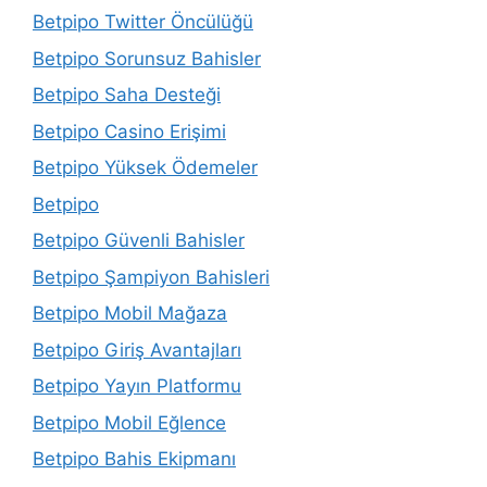
Betpipo Twitter Öncülüğü
Betpipo Sorunsuz Bahisler
Betpipo Saha Desteği
Betpipo Casino Erişimi
Betpipo Yüksek Ödemeler
Betpipo
Betpipo Güvenli Bahisler
Betpipo Şampiyon Bahisleri
Betpipo Mobil Mağaza
Betpipo Giriş Avantajları
Betpipo Yayın Platformu
Betpipo Mobil Eğlence
Betpipo Bahis Ekipmanı