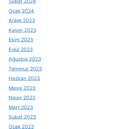
Şubat 2024
Ocak 2024
Aralık 2023
Kasım 2023
Ekim 2023
Eylül 2023
Ağustos 2023
Temmuz 2023
Haziran 2023
Mayıs 2023
Nisan 2023
Mart 2023
Şubat 2023
Ocak 2023