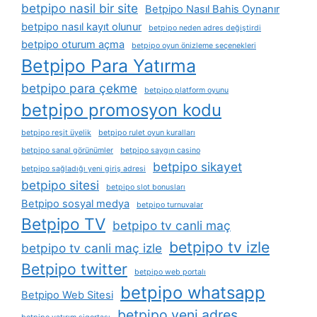
betpipo nasil bir site
Betpipo Nasıl Bahis Oynanır
betpipo nasıl kayıt olunur
betpipo neden adres değiştirdi
betpipo oturum açma
betpipo oyun önizleme seçenekleri
Betpipo Para Yatırma
betpipo para çekme
betpipo platform oyunu
betpipo promosyon kodu
betpipo reşit üyelik
betpipo rulet oyun kuralları
betpipo sanal görünümler
betpipo saygın casino
betpipo sikayet
betpipo sağladığı yeni giriş adresi
betpipo sitesi
betpipo slot bonusları
Betpipo sosyal medya
betpipo turnuvalar
Betpipo TV
betpipo tv canli maç
betpipo tv izle
betpipo tv canli maç izle
Betpipo twitter
betpipo web portalı
betpipo whatsapp
Betpipo Web Sitesi
betpipo yeni adres