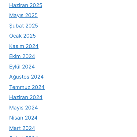
Haziran 2025
Mayıs 2025
Şubat 2025
Ocak 2025
Kasım 2024
Ekim 2024
Eylül 2024
Ağustos 2024
Temmuz 2024
Haziran 2024
Mayıs 2024
Nisan 2024
Mart 2024