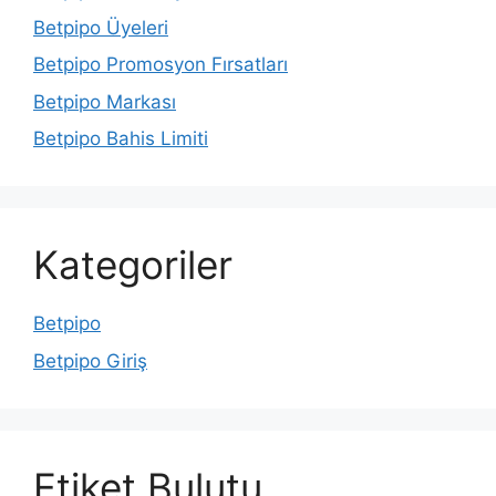
Betpipo Üyeleri
Betpipo Promosyon Fırsatları
Betpipo Markası
Betpipo Bahis Limiti
Kategoriler
Betpipo
Betpipo Giriş
Etiket Bulutu