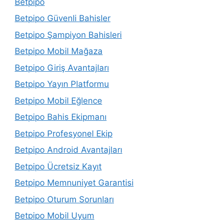
Betpipo
Betpipo Güvenli Bahisler
Betpipo Şampiyon Bahisleri
Betpipo Mobil Mağaza
Betpipo Giriş Avantajları
Betpipo Yayın Platformu
Betpipo Mobil Eğlence
Betpipo Bahis Ekipmanı
Betpipo Profesyonel Ekip
Betpipo Android Avantajları
Betpipo Ücretsiz Kayıt
Betpipo Memnuniyet Garantisi
Betpipo Oturum Sorunları
Betpipo Mobil Uyum