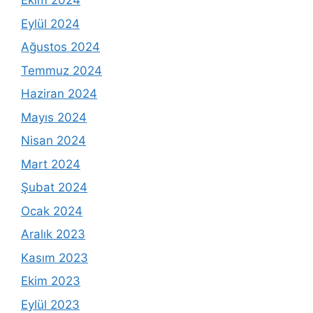
Ekim 2024
Eylül 2024
Ağustos 2024
Temmuz 2024
Haziran 2024
Mayıs 2024
Nisan 2024
Mart 2024
Şubat 2024
Ocak 2024
Aralık 2023
Kasım 2023
Ekim 2023
Eylül 2023