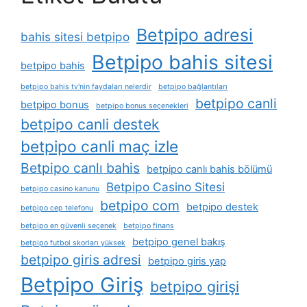
Betpipo adresi
bahis sitesi betpipo
Betpipo bahis sitesi
betpipo bahis
betpipo bahis tv'nin faydaları nelerdir
betpipo bağlantıları
betpipo canli
betpipo bonus
betpipo bonus seçenekleri
betpipo canli destek
betpipo canli maç izle
Betpipo canlı bahis
betpipo canlı bahis bölümü
Betpipo Casino Sitesi
betpipo casino kanunu
betpipo com
betpipo destek
betpipo cep telefonu
betpipo en güvenli seçenek
betpipo finans
betpipo genel bakış
betpipo futbol skorları yüksek
betpipo giris adresi
betpipo giris yap
Betpipo Giriş
betpipo girişi