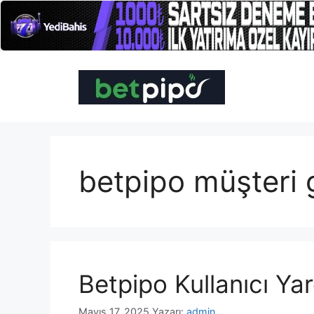
İçeriğe
atla
betpipo müşteri g
Betpipo Kullanıcı Ya
Mayıs 17, 2025
Yazarı:
admin