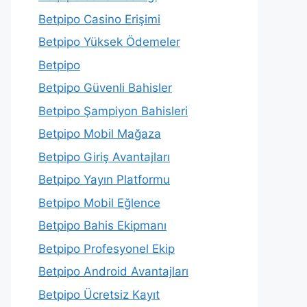
Betpipo Casino Erişimi
Betpipo Yüksek Ödemeler
Betpipo
Betpipo Güvenli Bahisler
Betpipo Şampiyon Bahisleri
Betpipo Mobil Mağaza
Betpipo Giriş Avantajları
Betpipo Yayın Platformu
Betpipo Mobil Eğlence
Betpipo Bahis Ekipmanı
Betpipo Profesyonel Ekip
Betpipo Android Avantajları
Betpipo Ücretsiz Kayıt