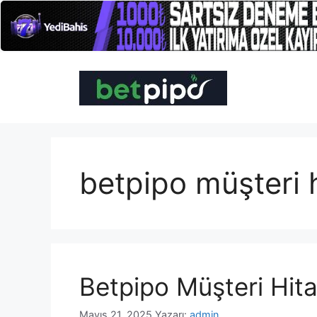
İçeriğe
atla
betpipo müşteri h
Betpipo Müşteri Hita
Mayıs 21, 2025
Yazarı:
admin