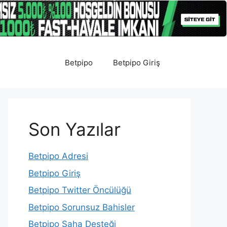
Betpipo
Betpipo Giriş
Son Yazılar
Betpipo Adresi
Betpipo Giriş
Betpipo Twitter Öncülüğü
Betpipo Sorunsuz Bahisler
Betpipo Saha Desteği