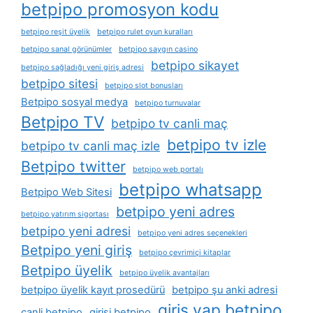
betpipo promosyon kodu
betpipo reşit üyelik
betpipo rulet oyun kuralları
betpipo sanal görünümler
betpipo saygın casino
betpipo sikayet
betpipo sağladığı yeni giriş adresi
betpipo sitesi
betpipo slot bonusları
Betpipo sosyal medya
betpipo turnuvalar
Betpipo TV
betpipo tv canli maç
betpipo tv izle
betpipo tv canli maç izle
Betpipo twitter
betpipo web portalı
betpipo whatsapp
Betpipo Web Sitesi
betpipo yeni adres
betpipo yatırım sigortası
betpipo yeni adresi
betpipo yeni adres seçenekleri
Betpipo yeni giriş
betpipo çevrimiçi kitaplar
Betpipo üyelik
betpipo üyelik avantajları
betpipo üyelik kayıt prosedürü
betpipo şu anki adresi
giris yap betpipo
canli betpipo
girisi betpipo