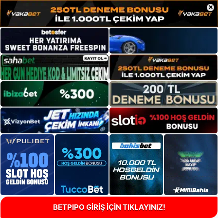
×
BETPIPO GİRİŞ İÇİN TIKLAYINIZ!