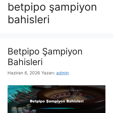
betpipo şampiyon
bahisleri
Betpipo Şampiyon
Bahisleri
Haziran 6, 2026
Yazarı:
admin