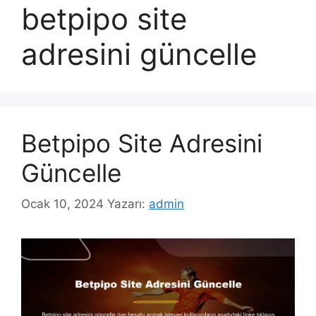
betpipo site
adresini güncelle
Betpipo Site Adresini
Güncelle
Ocak 10, 2024
Yazarı:
admin