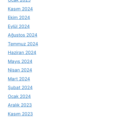
Ocak 2025
Kasım 2024
Ekim 2024
Eylül 2024
Ağustos 2024
Temmuz 2024
Haziran 2024
Mayıs 2024
Nisan 2024
Mart 2024
Şubat 2024
Ocak 2024
Aralık 2023
Kasım 2023