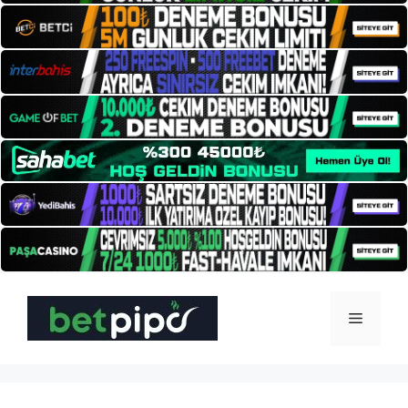
İçeriğe
atla
Menü