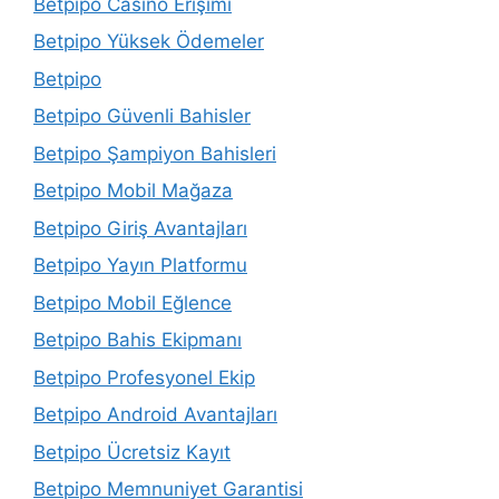
Betpipo Casino Erişimi
Betpipo Yüksek Ödemeler
Betpipo
Betpipo Güvenli Bahisler
Betpipo Şampiyon Bahisleri
Betpipo Mobil Mağaza
Betpipo Giriş Avantajları
Betpipo Yayın Platformu
Betpipo Mobil Eğlence
Betpipo Bahis Ekipmanı
Betpipo Profesyonel Ekip
Betpipo Android Avantajları
Betpipo Ücretsiz Kayıt
Betpipo Memnuniyet Garantisi