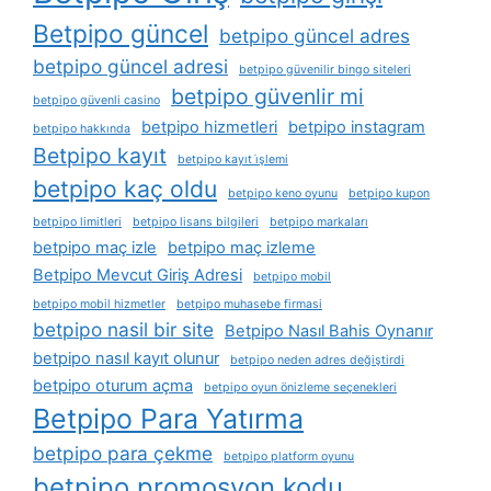
Betpipo güncel
betpipo güncel adres
betpipo güncel adresi
betpipo güvenilir bingo siteleri
betpipo güvenlir mi
betpipo güvenli casino
betpipo hizmetleri
betpipo instagram
betpipo hakkında
Betpipo kayıt
betpipo kayıt i̇şlemi
betpipo kaç oldu
betpipo keno oyunu
betpipo kupon
betpipo limitleri
betpipo lisans bilgileri
betpipo markaları
betpipo maç izle
betpipo maç izleme
Betpipo Mevcut Giriş Adresi
betpipo mobil
betpipo mobil hizmetler
betpipo muhasebe firmasi
betpipo nasil bir site
Betpipo Nasıl Bahis Oynanır
betpipo nasıl kayıt olunur
betpipo neden adres değiştirdi
betpipo oturum açma
betpipo oyun önizleme seçenekleri
Betpipo Para Yatırma
betpipo para çekme
betpipo platform oyunu
betpipo promosyon kodu