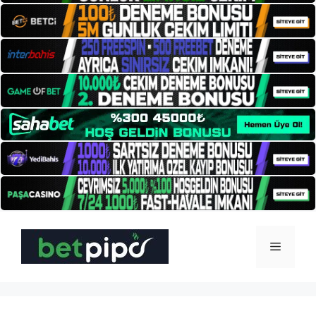
İçeriğe
atla
Menü