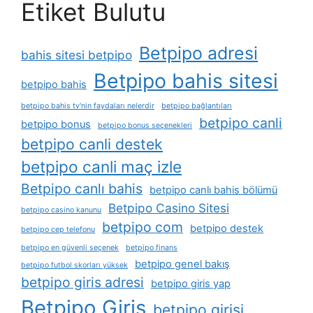
Etiket Bulutu
Betpipo adresi
bahis sitesi betpipo
Betpipo bahis sitesi
betpipo bahis
betpipo bahis tv'nin faydaları nelerdir
betpipo bağlantıları
betpipo canli
betpipo bonus
betpipo bonus seçenekleri
betpipo canli destek
betpipo canli maç izle
Betpipo canlı bahis
betpipo canlı bahis bölümü
Betpipo Casino Sitesi
betpipo casino kanunu
betpipo com
betpipo destek
betpipo cep telefonu
betpipo en güvenli seçenek
betpipo finans
betpipo genel bakış
betpipo futbol skorları yüksek
betpipo giris adresi
betpipo giris yap
Betpipo Giriş
betpipo girişi