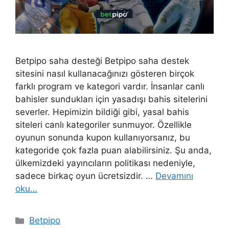
Betpipo saha desteği Betpipo saha destek
sitesini nasıl kullanacağınızı gösteren birçok
farklı program ve kategori vardır. İnsanlar canlı
bahisler sundukları için yasadışı bahis sitelerini
severler. Hepimizin bildiği gibi, yasal bahis
siteleri canlı kategoriler sunmuyor. Özellikle
oyunun sonunda kupon kullanıyorsanız, bu
kategoride çok fazla puan alabilirsiniz. Şu anda,
ülkemizdeki yayıncıların politikası nedeniyle,
sadece birkaç oyun ücretsizdir. …
Devamını
oku…
Kategoriler
Betpipo