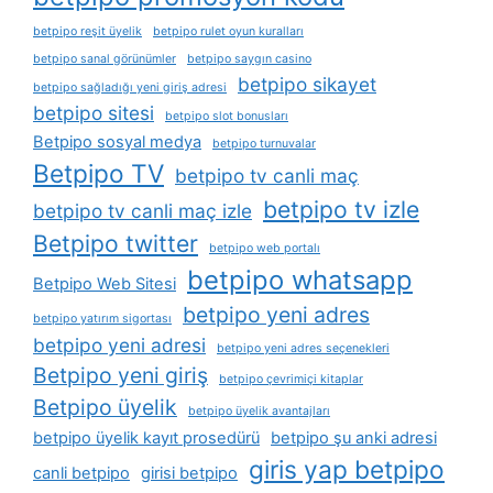
betpipo reşit üyelik
betpipo rulet oyun kuralları
betpipo sanal görünümler
betpipo saygın casino
betpipo sikayet
betpipo sağladığı yeni giriş adresi
betpipo sitesi
betpipo slot bonusları
Betpipo sosyal medya
betpipo turnuvalar
Betpipo TV
betpipo tv canli maç
betpipo tv izle
betpipo tv canli maç izle
Betpipo twitter
betpipo web portalı
betpipo whatsapp
Betpipo Web Sitesi
betpipo yeni adres
betpipo yatırım sigortası
betpipo yeni adresi
betpipo yeni adres seçenekleri
Betpipo yeni giriş
betpipo çevrimiçi kitaplar
Betpipo üyelik
betpipo üyelik avantajları
betpipo üyelik kayıt prosedürü
betpipo şu anki adresi
giris yap betpipo
canli betpipo
girisi betpipo