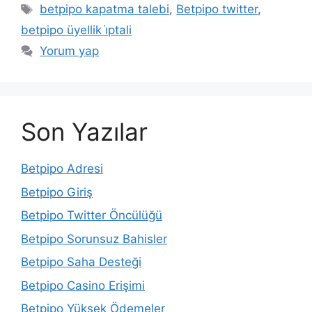
Etiketler
betpipo kapatma talebi
,
Betpipo twitter
,
betpipo üyellik i̇ptali
Yorum yap
Son Yazılar
Betpipo Adresi
Betpipo Giriş
Betpipo Twitter Öncülüğü
Betpipo Sorunsuz Bahisler
Betpipo Saha Desteği
Betpipo Casino Erişimi
Betpipo Yüksek Ödemeler