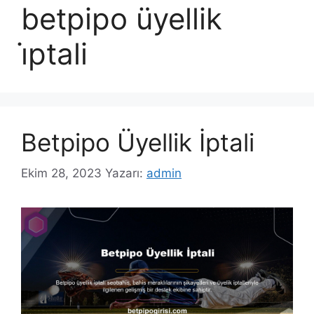
betpipo üyellik
i̇ptali
Betpipo Üyellik İptali
Ekim 28, 2023
Yazarı:
admin