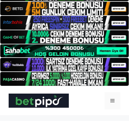
İçeriğe
atla
Menü