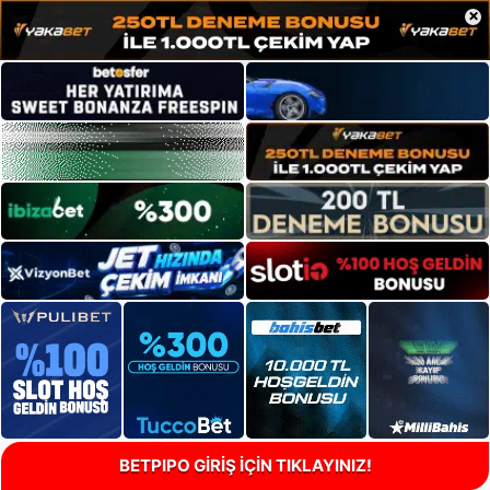
×
BETPIPO GİRİŞ İÇİN TIKLAYINIZ!