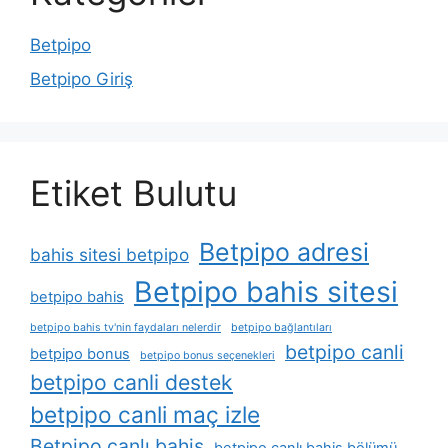
Betpipo
Betpipo Giriş
Etiket Bulutu
Betpipo adresi
bahis sitesi betpipo
Betpipo bahis sitesi
betpipo bahis
betpipo bahis tv'nin faydaları nelerdir
betpipo bağlantıları
betpipo canli
betpipo bonus
betpipo bonus seçenekleri
betpipo canli destek
betpipo canli maç izle
Betpipo canlı bahis
betpipo canlı bahis bölümü