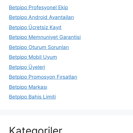
Betpipo Profesyonel Ekip
Betpipo Android Avantajları
Betpipo Ücretsiz Kayıt
Betpipo Memnuniyet Garantisi
Betpipo Oturum Sorunları
Betpipo Mobil Uyum
Betpipo Üyeleri
Betpipo Promosyon Fırsatları
Betpipo Markası
Betpipo Bahis Limiti
Kategoriler