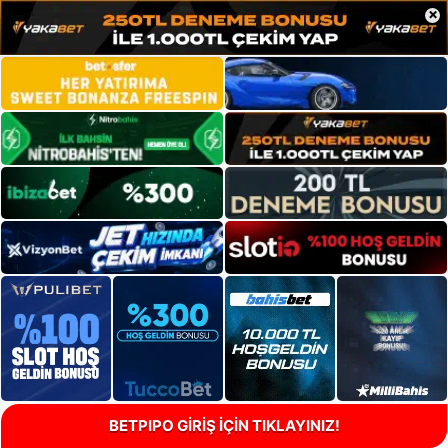
×
BETPIPO GİRİŞ İÇİN TIKLAYINIZ!